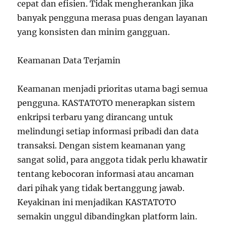
cepat dan efisien. Tidak mengherankan jika
banyak pengguna merasa puas dengan layanan
yang konsisten dan minim gangguan.
Keamanan Data Terjamin
Keamanan menjadi prioritas utama bagi semua
pengguna. KASTATOTO menerapkan sistem
enkripsi terbaru yang dirancang untuk
melindungi setiap informasi pribadi dan data
transaksi. Dengan sistem keamanan yang
sangat solid, para anggota tidak perlu khawatir
tentang kebocoran informasi atau ancaman
dari pihak yang tidak bertanggung jawab.
Keyakinan ini menjadikan KASTATOTO
semakin unggul dibandingkan platform lain.