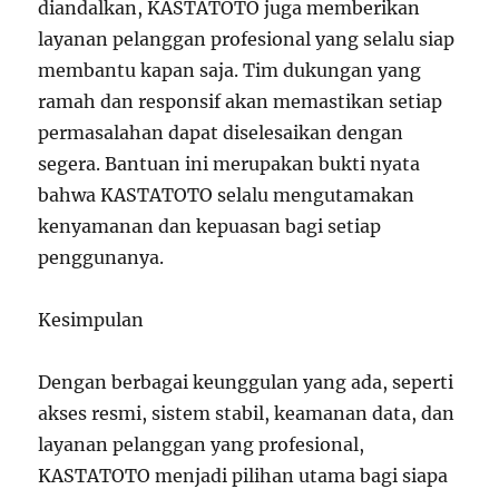
diandalkan, KASTATOTO juga memberikan
layanan pelanggan profesional yang selalu siap
membantu kapan saja. Tim dukungan yang
ramah dan responsif akan memastikan setiap
permasalahan dapat diselesaikan dengan
segera. Bantuan ini merupakan bukti nyata
bahwa KASTATOTO selalu mengutamakan
kenyamanan dan kepuasan bagi setiap
penggunanya.
Kesimpulan
Dengan berbagai keunggulan yang ada, seperti
akses resmi, sistem stabil, keamanan data, dan
layanan pelanggan yang profesional,
KASTATOTO menjadi pilihan utama bagi siapa