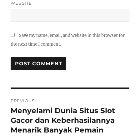
WEBSITE
Save my name, email, and website in this browser for
the next time I comment.
Post
PREVIOUS
navigation
Menyelami Dunia Situs Slot
Previous
post:
Gacor dan Keberhasilannya
Menarik Banyak Pemain