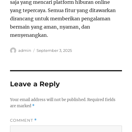
saja yang mencari platform hiburan online
yang tepercaya. Semua fitur yang ditawarkan
dirancang untuk memberikan pengalaman
bermain yang aman, nyaman, dan
menyenangkan.
Author
Posted
admin
September 3, 2025
on
Leave a Reply
Your email address will not be published.
Required fields
are marked
*
COMMENT
*