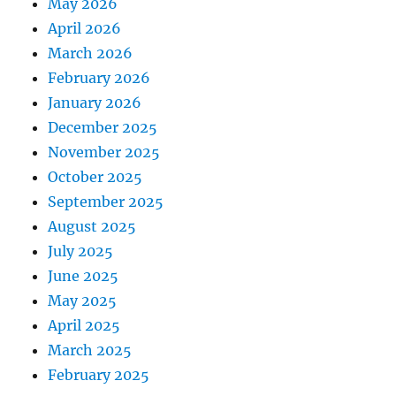
May 2026
April 2026
March 2026
February 2026
January 2026
December 2025
November 2025
October 2025
September 2025
August 2025
July 2025
June 2025
May 2025
April 2025
March 2025
February 2025