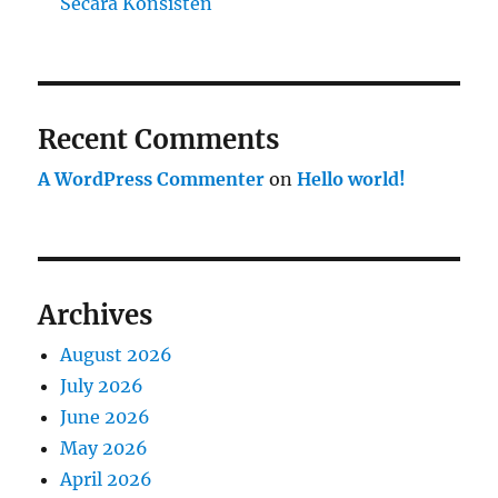
Secara Konsisten
Recent Comments
A WordPress Commenter
on
Hello world!
Archives
August 2026
July 2026
June 2026
May 2026
April 2026