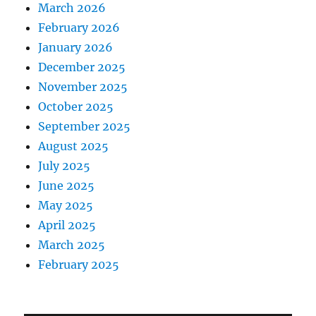
March 2026
February 2026
January 2026
December 2025
November 2025
October 2025
September 2025
August 2025
July 2025
June 2025
May 2025
April 2025
March 2025
February 2025