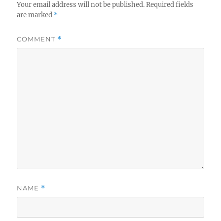
Your email address will not be published.
Required fields
are marked
*
COMMENT
*
NAME
*