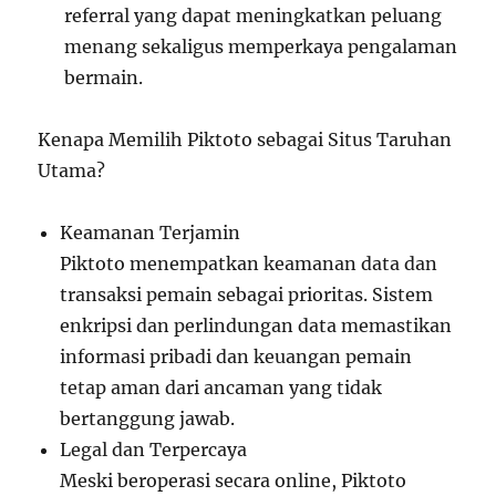
referral yang dapat meningkatkan peluang
menang sekaligus memperkaya pengalaman
bermain.
Kenapa Memilih Piktoto sebagai Situs Taruhan
Utama?
Keamanan Terjamin
Piktoto menempatkan keamanan data dan
transaksi pemain sebagai prioritas. Sistem
enkripsi dan perlindungan data memastikan
informasi pribadi dan keuangan pemain
tetap aman dari ancaman yang tidak
bertanggung jawab.
Legal dan Terpercaya
Meski beroperasi secara online, Piktoto