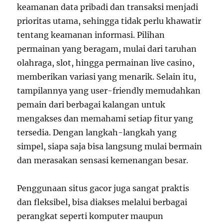
keamanan data pribadi dan transaksi menjadi
prioritas utama, sehingga tidak perlu khawatir
tentang keamanan informasi. Pilihan
permainan yang beragam, mulai dari taruhan
olahraga, slot, hingga permainan live casino,
memberikan variasi yang menarik. Selain itu,
tampilannya yang user-friendly memudahkan
pemain dari berbagai kalangan untuk
mengakses dan memahami setiap fitur yang
tersedia. Dengan langkah-langkah yang
simpel, siapa saja bisa langsung mulai bermain
dan merasakan sensasi kemenangan besar.
Penggunaan situs gacor juga sangat praktis
dan fleksibel, bisa diakses melalui berbagai
perangkat seperti komputer maupun