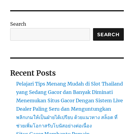
Search
SEARCH
Recent Posts
Pelajari Tips Menang Mudah di Slot Thailand
yang Sedang Gacor dan Banyak Diminati
Menemukan Situs Gacor Dengan Sistem Live
Dealer Paling Seru dan Menguntungkan
พลิกเกมให้เป็นฝ่ายได้เปรียบ ด้วยแนวทาง สล็อต ที่
ช่วยเพิ่มโอกาสรับโบนัสอย่างต่อเนื่อง