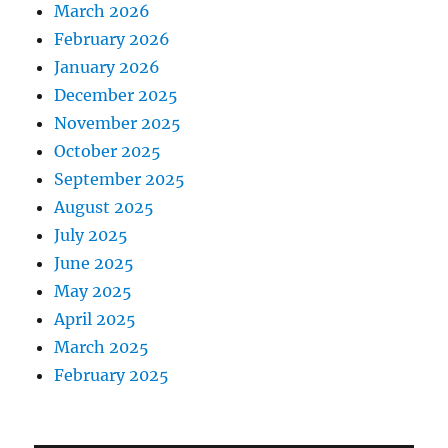
March 2026
February 2026
January 2026
December 2025
November 2025
October 2025
September 2025
August 2025
July 2025
June 2025
May 2025
April 2025
March 2025
February 2025