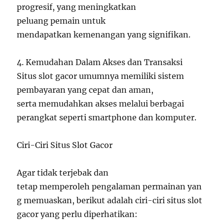
progresif, yang meningkatkan
peluang pemain untuk
mendapatkan kemenangan yang signifikan.
4. Kemudahan Dalam Akses dan Transaksi
Situs slot gacor umumnya memiliki sistem
pembayaran yang cepat dan aman,
serta memudahkan akses melalui berbagai
perangkat seperti smartphone dan komputer.
Ciri-Ciri Situs Slot Gacor
Agar tidak terjebak dan
tetap memperoleh pengalaman permainan yan
g memuaskan, berikut adalah ciri-ciri situs slot
gacor yang perlu diperhatikan: