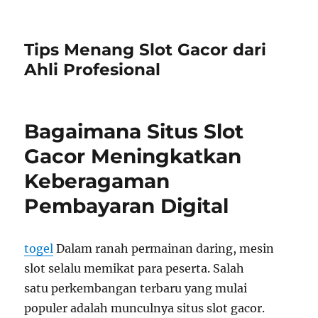
Tips Menang Slot Gacor dari
Ahli Profesional
Bagaimana Situs Slot
Gacor Meningkatkan
Keberagaman
Pembayaran Digital
togel
Dalam ranah permainan daring, mesin
slot selalu memikat para peserta. Salah
satu perkembangan terbaru yang mulai
populer adalah munculnya situs slot gacor.