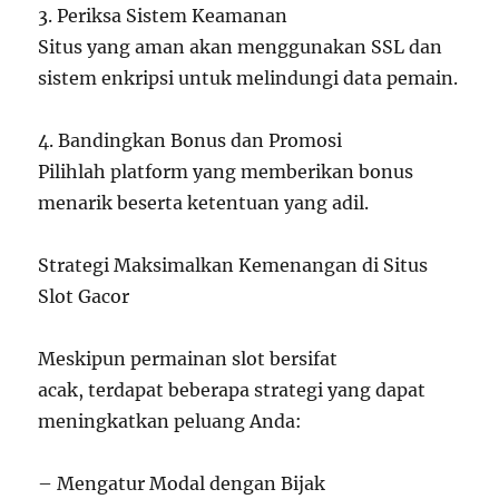
3. Periksa Sistem Keamanan
Situs yang aman akan menggunakan SSL dan
sistem enkripsi untuk melindungi data pemain.
4. Bandingkan Bonus dan Promosi
Pilihlah platform yang memberikan bonus
menarik beserta ketentuan yang adil.
Strategi Maksimalkan Kemenangan di Situs
Slot Gacor
Meskipun permainan slot bersifat
acak, terdapat beberapa strategi yang dapat
meningkatkan peluang Anda:
– Mengatur Modal dengan Bijak