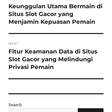
navigation
Keunggulan Utama Bermain di
Previous
post:
Situs Slot Gacor yang
Menjamin Kepuasan Pemain
NEXT
Fitur Keamanan Data di Situs
Next
post:
Slot Gacor yang Melindungi
Privasi Pemain
Search