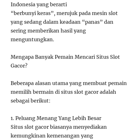
Indonesia yang berarti
“berbunyi keras”, merujuk pada mesin slot
yang sedang dalam keadaan “panas” dan
sering memberikan hasil yang
menguntungkan.
Mengapa Banyak Pemain Mencari Situs Slot
Gacor?
Beberapa alasan utama yang membuat pemain
memilih bermain di situs slot gacor adalah
sebagai berikut:
1. Peluang Menang Yang Lebih Besar
Situs slot gacor biasanya menyediakan
kemungkinan kemenangan yang