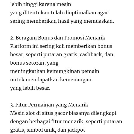
lebih tinggi karena mesin
yang ditentukan telah dioptimalkan agar
sering memberikan hasil yang memuaskan.
2. Beragam Bonus dan Promosi Menarik
Platform ini sering kali memberikan bonus
besar, seperti putaran gratis, cashback, dan
bonus setoran, yang
meningkatkan kemungkinan pemain
untuk mendapatkan kemenangan
yang lebih besar.
3. Fitur Permainan yang Menarik
Mesin slot di situs gacor biasanya dilengkapi
dengan berbagai fitur menarik, seperti putaran
gratis, simbol unik, dan jackpot