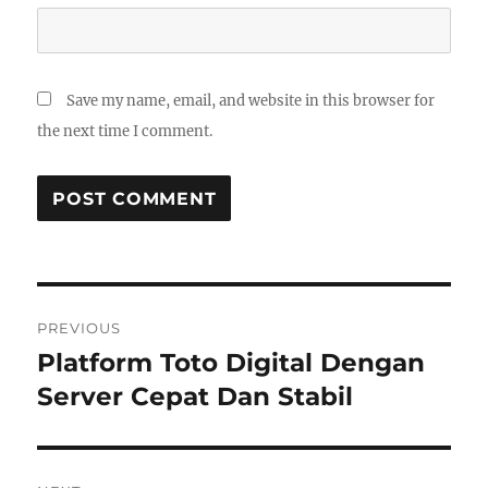
Save my name, email, and website in this browser for
the next time I comment.
Post
PREVIOUS
navigation
Platform Toto Digital Dengan
Previous
post:
Server Cepat Dan Stabil