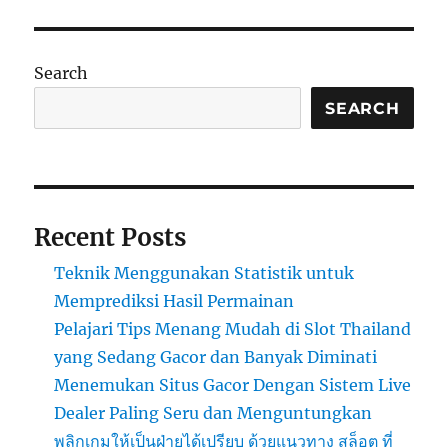
Search
SEARCH
Recent Posts
Teknik Menggunakan Statistik untuk
Memprediksi Hasil Permainan
Pelajari Tips Menang Mudah di Slot Thailand
yang Sedang Gacor dan Banyak Diminati
Menemukan Situs Gacor Dengan Sistem Live
Dealer Paling Seru dan Menguntungkan
พลิกเกมให้เป็นฝ่ายได้เปรียบ ด้วยแนวทาง สล็อต ที่