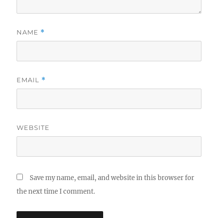
NAME
*
EMAIL
*
WEBSITE
Save my name, email, and website in this browser for
the next time I comment.