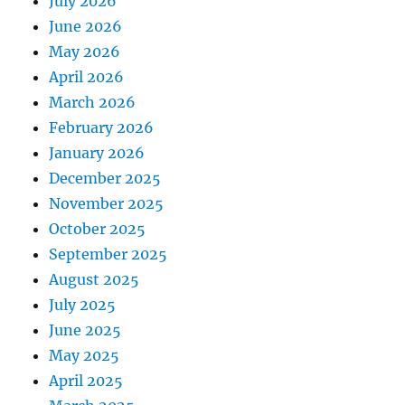
July 2026
June 2026
May 2026
April 2026
March 2026
February 2026
January 2026
December 2025
November 2025
October 2025
September 2025
August 2025
July 2025
June 2025
May 2025
April 2025