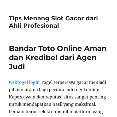
Tips Menang Slot Gacor dari
Ahli Profesional
Bandar Toto Online Aman
dan Kredibel dari Agen
Judi
waktogel login
Togel terpercaya gacor menjadi
pilihan utama bagi pecinta judi togel online.
Kepercayaan dan reputasi situs sangat penting
untuk mendapatkan hasil yang maksimal.
Pemain harus selektif memilih platform yang