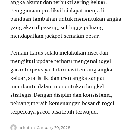
angka akurat dan terbukti sering keluar.
Penggunaan prediksi ini dapat menjadi
panduan tambahan untuk menentukan angka
yang akan dipasang, sehingga peluang
mendapatkan jackpot semakin besar.
Pemain harus selalu melakukan riset dan
mengikuti update terbaru mengenai togel
gacor terpercaya. Informasi tentang angka
keluar, statistik, dan tren angka sangat
membantu dalam menentukan langkah
strategis. Dengan disiplin dan konsistensi,
peluang meraih kemenangan besar di togel
terpercaya gacor bisa lebih terwujud.
Author
Posted
admin
January 20, 2026
on