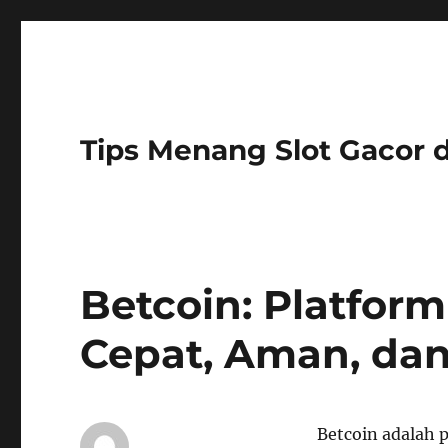
Tips Menang Slot Gacor da
Betcoin: Platfor
Cepat, Aman, d
Betcoin adalah 