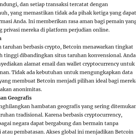
indungi, dan setiap transaksi tercatat dengan
nuh, yang memastikan tidak ada pihak ketiga yang dapa
masi Anda. Ini memberikan rasa aman bagi pemain yan
 privasi mereka di platform perjudian online.
n
m taruhan berbasis crypto, Betcoin menawarkan tingkat
ih tinggi dibandingkan situs taruhan konvensional. Anda
yediakan alamat email dan wallet cryptocurrency untuk
nan. Tidak ada kebutuhan untuk mengungkapkan data
, yang membuat Betcoin menjadi pilihan ideal bagi merek
kan anonimitas.
an Geografis
nghilangkan hambatan geografis yang sering ditemuka
ruhan tradisional. Karena berbasis cryptocurrency,
bagai negara dapat bergabung dan bermain tanpa
i atau pembatasan. Akses global ini menjadikan Betcoin