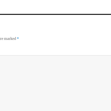
 are marked
*