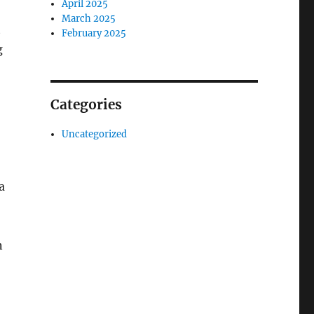
April 2025
March 2025
t
February 2025
g
Categories
Uncategorized
a
n