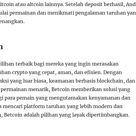
oin atau altcoin lainnya. Setelah deposit berhasil, And
ulai permainan dan menikmati pengalaman taruhan ya
enangkan.
n
pilihan terbaik bagi mereka yang ingin merasakan
han crypto yang cepat, aman, dan efisien. Dengan
aksi yang luar biasa, keamanan berbasis blockchain, dan
n permainan menarik, Betcoin memberikan solusi yang
agi para pemain yang mengutamakan kenyamanan dan
nda mencari platform taruhan yang lebih modern dan
Betcoin adalah pilihan yang layak dipertimbangkan.