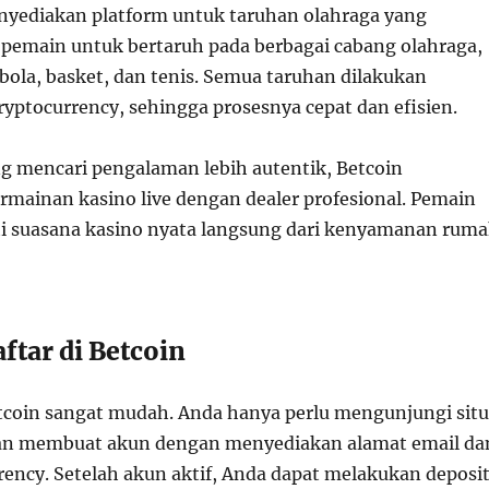
nyediakan platform untuk taruhan olahraga yang
emain untuk bertaruh pada berbagai cabang olahraga,
bola, basket, dan tenis. Semua taruhan dilakukan
ptocurrency, sehingga prosesnya cepat dan efisien.
g mencari pengalaman lebih autentik, Betcoin
mainan kasino live dengan dealer profesional. Pemain
i suasana kasino nyata langsung dari kenyamanan rum
ftar di Betcoin
tcoin sangat mudah. Anda hanya perlu mengunjungi situ
dan membuat akun dengan menyediakan alamat email da
rency. Setelah akun aktif, Anda dapat melakukan deposi