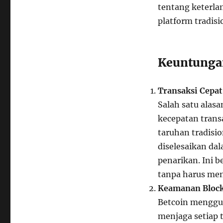
tentang keterla
platform tradisi
Keuntunga
Transaksi Cepa
Salah satu alas
kecepatan trans
taruhan tradisi
diselesaikan da
penarikan. Ini 
tanpa harus me
Keamanan Bloc
Betcoin menggun
menjaga setiap 