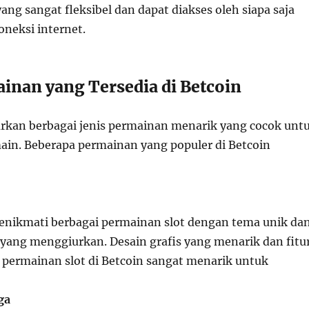
yang sangat fleksibel dan dapat diakses oleh siapa saja
oneksi internet.
ainan yang Tersedia di Betcoin
kan berbagai jenis permainan menarik yang cocok unt
ain. Beberapa permainan yang populer di Betcoin
nikmati berbagai permainan slot dengan tema unik da
 yang menggiurkan. Desain grafis yang menarik dan fitu
ermainan slot di Betcoin sangat menarik untuk
ga