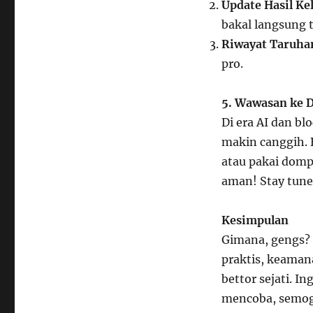
Update Hasil Ke
bakal langsung 
Riwayat Taruha
pro.
5. Wawasan ke 
Di era AI dan bl
makin canggih. B
atau pakai domp
aman! Stay tune
Kesimpulan
Gimana, gengs?
praktis, keaman
bettor sejati. I
mencoba, semoga