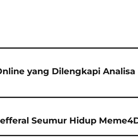
nline yang Dilengkapi Analisa
 Refferal Seumur Hidup Meme4