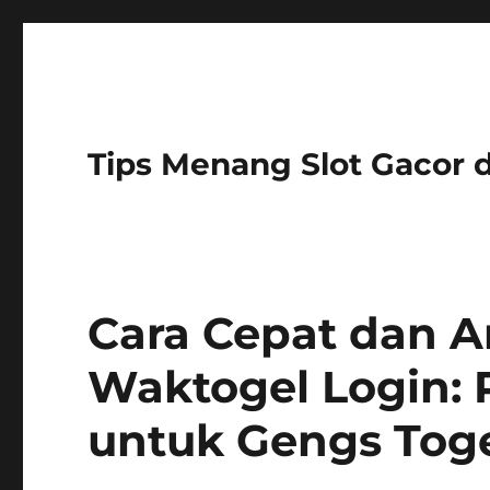
Tips Menang Slot Gacor da
Cara Cepat dan 
Waktogel Login:
untuk Gengs Toge