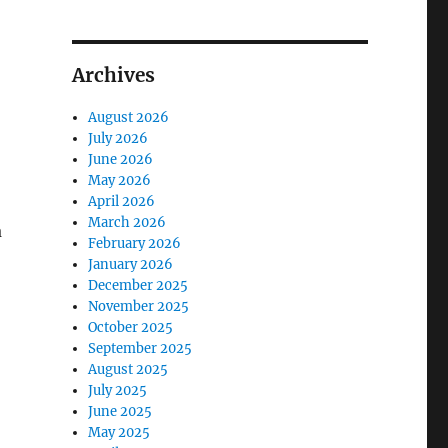
Archives
August 2026
July 2026
June 2026
May 2026
April 2026
March 2026
a
February 2026
January 2026
December 2025
November 2025
October 2025
September 2025
August 2025
July 2025
June 2025
May 2025