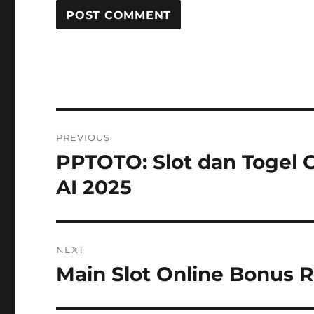
Post
PREVIOUS
navigation
PPTOTO: Slot dan Togel O
Previous
post:
AI 2025
NEXT
Main Slot Online Bonus
Next
post: