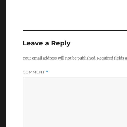
Leave a Reply
Your email address will not be published.
Required fields
COMMENT
*