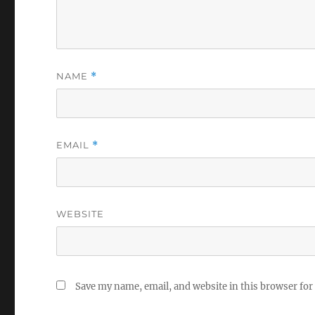
NAME
*
EMAIL
*
WEBSITE
Save my name, email, and website in this browser for