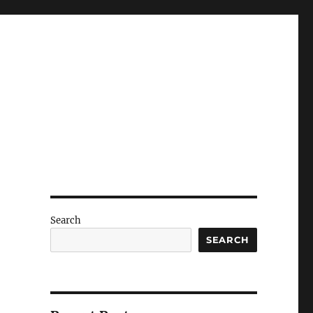
Search
SEARCH