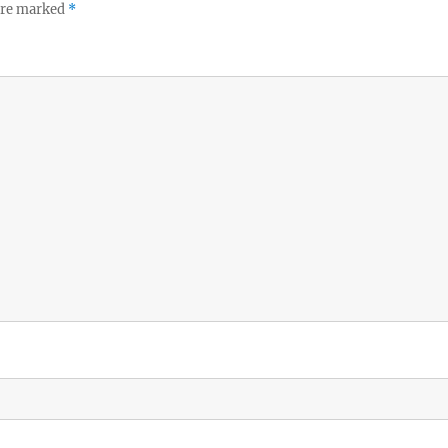
 are marked
*