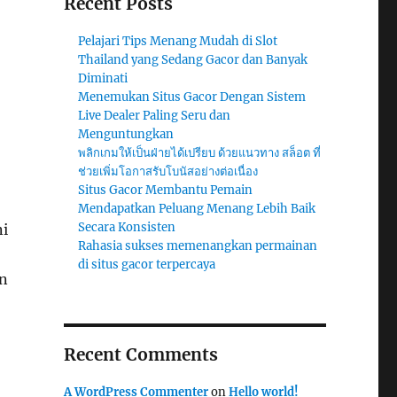
Recent Posts
Pelajari Tips Menang Mudah di Slot
Thailand yang Sedang Gacor dan Banyak
Diminati
Menemukan Situs Gacor Dengan Sistem
Live Dealer Paling Seru dan
Menguntungkan
พลิกเกมให้เป็นฝ่ายได้เปรียบ ด้วยแนวทาง สล็อต ที่
ช่วยเพิ่มโอกาสรับโบนัสอย่างต่อเนื่อง
Situs Gacor Membantu Pemain
Mendapatkan Peluang Menang Lebih Baik
Secara Konsisten
ni
Rahasia sukses memenangkan permainan
di situs gacor terpercaya
an
Recent Comments
A WordPress Commenter
on
Hello world!