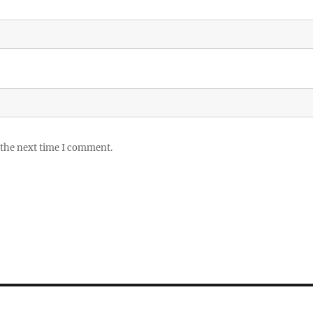
 the next time I comment.