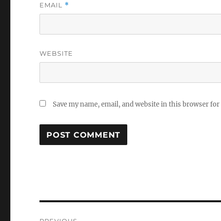
EMAIL
*
WEBSITE
Save my name, email, and website in this browser for
Post