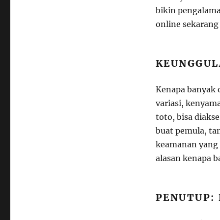
bikin pengalama
online sekarang 
KEUNGGUL
Kenapa banyak o
variasi, kenyam
toto, bisa diaks
buat pemula, t
keamanan yang bi
alasan kenapa b
PENUTUP: 