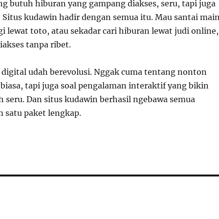
ng butuh hiburan yang gampang diakses, seru, tapi juga
. Situs kudawin hadir dengan semua itu. Mau santai mai
gi lewat toto, atau sekadar cari hiburan lewat judi online,
akses tanpa ribet.
n digital udah berevolusi. Nggak cuma tentang nonton
iasa, tapi juga soal pengalaman interaktif yang bikin
h seru. Dan situs kudawin berhasil ngebawa semua
m satu paket lengkap.