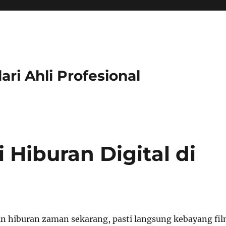
ri Ahli Profesional
 Hiburan Digital di
 hiburan zaman sekarang, pasti langsung kebayang fi