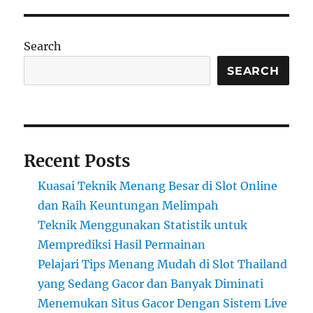
Search
SEARCH
Recent Posts
Kuasai Teknik Menang Besar di Slot Online
dan Raih Keuntungan Melimpah
Teknik Menggunakan Statistik untuk
Memprediksi Hasil Permainan
Pelajari Tips Menang Mudah di Slot Thailand
yang Sedang Gacor dan Banyak Diminati
Menemukan Situs Gacor Dengan Sistem Live