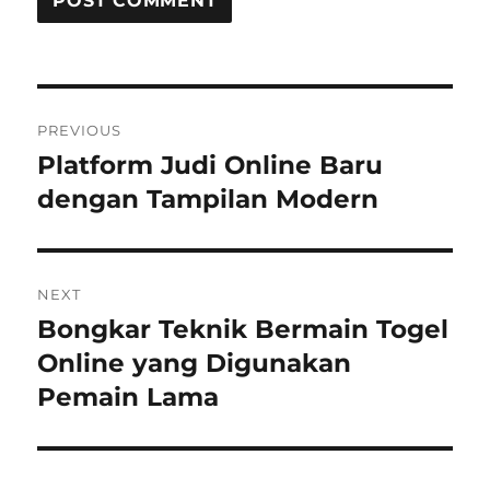
Post
PREVIOUS
navigation
Platform Judi Online Baru
Previous
post:
dengan Tampilan Modern
NEXT
Bongkar Teknik Bermain Togel
Next
post:
Online yang Digunakan
Pemain Lama