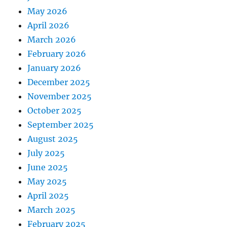
May 2026
April 2026
March 2026
February 2026
January 2026
December 2025
November 2025
October 2025
September 2025
August 2025
July 2025
June 2025
May 2025
April 2025
March 2025
February 2025