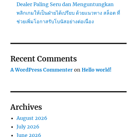
Dealer Paling Seru dan Menguntungkan
พลิกเกมให้เป็นฝ่ายได้เปรียบ ด้วยแนวทาง สล็อต ที่
ช่วยเพิ่มโอกาสรับโบนัสอย่างต่อเนื่อง
Recent Comments
A WordPress Commenter
on
Hello world!
Archives
August 2026
July 2026
June 2026