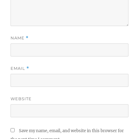
NAME
*
EMAIL
*
WEBSITE
Save my name, email, and website in this browser for