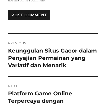
the next time I comment.
Post
PREVIOUS
navigation
Keunggulan Situs Gacor dalam
Previous
post:
Penyajian Permainan yang
Variatif dan Menarik
NEXT
Platform Game Online
Next
post:
Terpercaya dengan