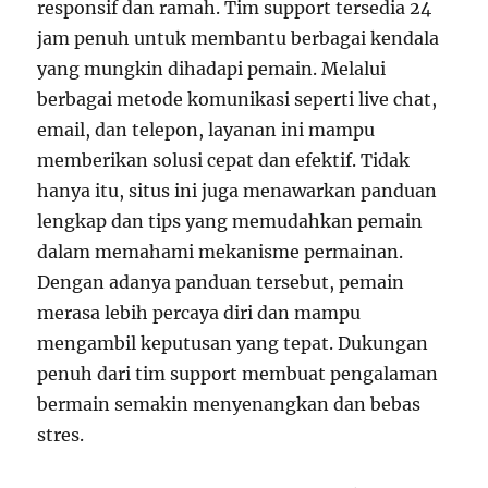
responsif dan ramah. Tim support tersedia 24
jam penuh untuk membantu berbagai kendala
yang mungkin dihadapi pemain. Melalui
berbagai metode komunikasi seperti live chat,
email, dan telepon, layanan ini mampu
memberikan solusi cepat dan efektif. Tidak
hanya itu, situs ini juga menawarkan panduan
lengkap dan tips yang memudahkan pemain
dalam memahami mekanisme permainan.
Dengan adanya panduan tersebut, pemain
merasa lebih percaya diri dan mampu
mengambil keputusan yang tepat. Dukungan
penuh dari tim support membuat pengalaman
bermain semakin menyenangkan dan bebas
stres.