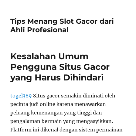
Tips Menang Slot Gacor dari
Ahli Profesional
Kesalahan Umum
Pengguna Situs Gacor
yang Harus Dihindari
togel389
Situs gacor semakin diminati oleh
pecinta judi online karena menawarkan
peluang kemenangan yang tinggi dan
pengalaman bermain yang mengasyikkan.
Platform ini dikenal dengan sistem permainan