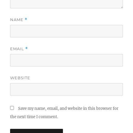
NAME
*
EMAIL
*
WEBSITE
Save my name, email, and website in this browser for
the next time I comment.