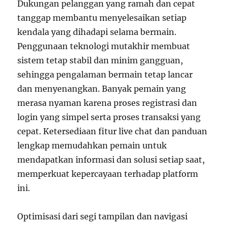
Dukungan pelanggan yang ramah dan cepat
tanggap membantu menyelesaikan setiap
kendala yang dihadapi selama bermain.
Penggunaan teknologi mutakhir membuat
sistem tetap stabil dan minim gangguan,
sehingga pengalaman bermain tetap lancar
dan menyenangkan. Banyak pemain yang
merasa nyaman karena proses registrasi dan
login yang simpel serta proses transaksi yang
cepat. Ketersediaan fitur live chat dan panduan
lengkap memudahkan pemain untuk
mendapatkan informasi dan solusi setiap saat,
memperkuat kepercayaan terhadap platform
ini.
Optimisasi dari segi tampilan dan navigasi