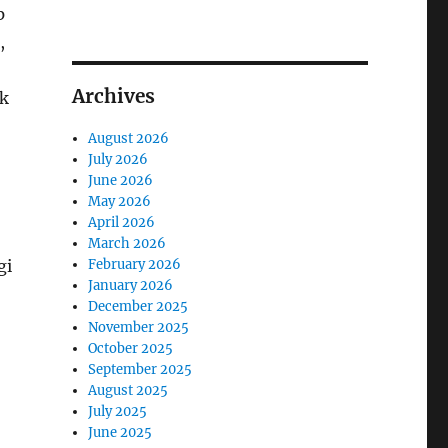
p
,
Archives
ak
August 2026
July 2026
June 2026
May 2026
April 2026
March 2026
gi
February 2026
January 2026
December 2025
November 2025
October 2025
September 2025
August 2025
July 2025
June 2025