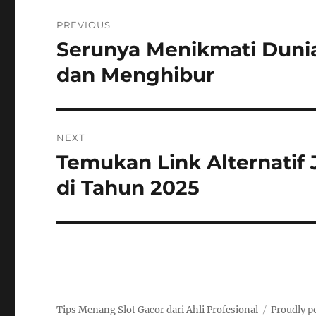
Post
PREVIOUS
navigation
Serunya Menikmati Duni
Previous
post:
dan Menghibur
NEXT
Temukan Link Alternatif 
Next
post:
di Tahun 2025
Tips Menang Slot Gacor dari Ahli Profesional
Proudly p