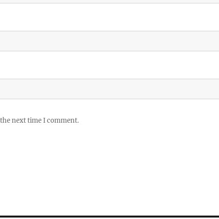
 the next time I comment.