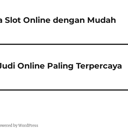
a Slot Online dengan Mudah
Judi Online Paling Terpercaya
owered by WordPress