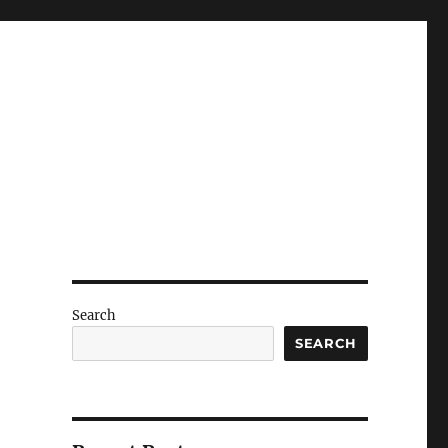
Search
SEARCH