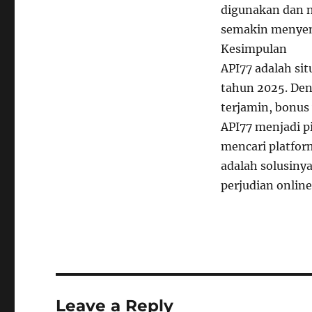
digunakan dan n
semakin menye
Kesimpulan
API77 adalah sit
tahun 2025. Den
terjamin, bonus
API77 menjadi pi
mencari platfo
adalah solusiny
perjudian onlin
Leave a Reply