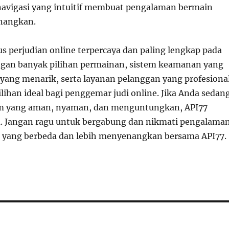
avigasi yang intuitif membuat pengalaman bermain
nangkan.
us perjudian online terpercaya dan paling lengkap pada
gan banyak pilihan permainan, sistem keamanan yang
 yang menarik, serta layanan pelanggan yang profesional
lihan ideal bagi penggemar judi online. Jika Anda sedan
rm yang aman, nyaman, dan menguntungkan, API77
a. Jangan ragu untuk bergabung dan nikmati pengalama
e yang berbeda dan lebih menyenangkan bersama API77.