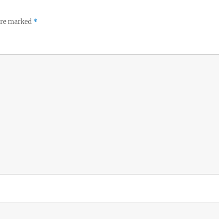
 are marked
*