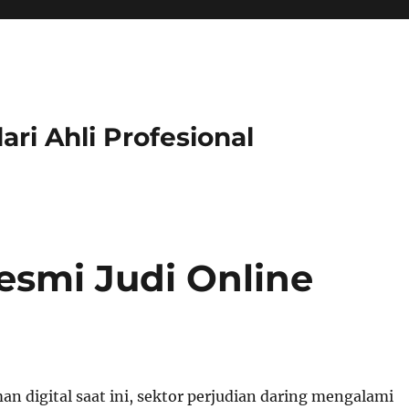
ri Ahli Profesional
esmi Judi Online
n digital saat ini, sektor perjudian daring mengalami