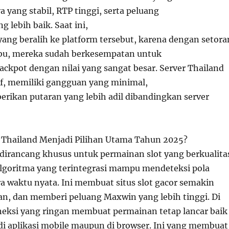
 yang stabil, RTP tinggi, serta peluang
lebih baik. Saat ini,
ang beralih ke platform tersebut, karena dengan setora
ibu, mereka sudah berkesempatan untuk
kpot dengan nilai yang sangat besar. Server Thailand
if, memiliki gangguan yang minimal,
rikan putaran yang lebih adil dibandingkan server
Thailand Menjadi Pilihan Utama Tahun 2025?
 dirancang khusus untuk permainan slot yang berkualita
algoritma yang terintegrasi mampu mendeteksi pola
a waktu nyata. Ini membuat situs slot gacor semakin
, dan memberi peluang Maxwin yang lebih tinggi. Di
neksi yang ringan membuat permainan tetap lancar baik
di aplikasi mobile maupun di browser. Ini yang membuat