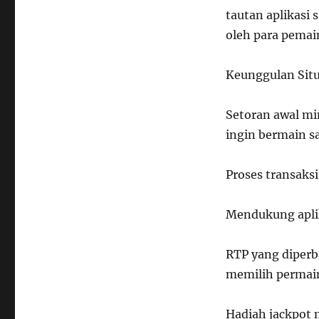
tautan aplikasi 
oleh para pemain
Keunggulan Situ
Setoran awal mi
ingin bermain sa
Proses transaksi
Mendukung aplik
RTP yang diperb
memilih permain
Hadiah jackpot m