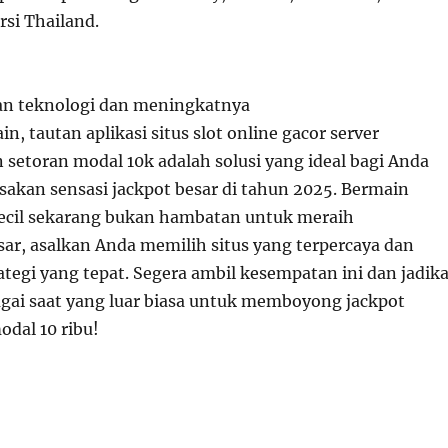
si Thailand.
n teknologi dan meningkatnya
n, tautan aplikasi situs slot online gacor server
 setoran modal 10k adalah solusi yang ideal bagi Anda
sakan sensasi jackpot besar di tahun 2025. Bermain
ecil sekarang bukan hambatan untuk meraih
r, asalkan Anda memilih situs yang terpercaya dan
tegi yang tepat. Segera ambil kesempatan ini dan jadik
gai saat yang luar biasa untuk memboyong jackpot
dal 10 ribu!