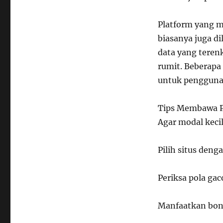
Platform yang m
biasanya juga d
data yang terenk
rumit. Beberapa
untuk pengguna 
Tips Membawa P
Agar modal kecil
Pilih situs deng
Periksa pola ga
Manfaatkan bonu