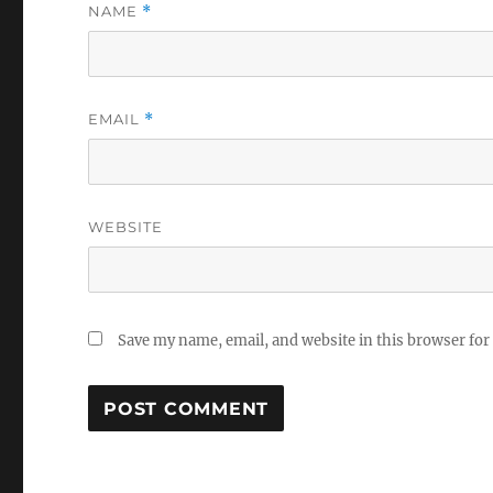
NAME
*
EMAIL
*
WEBSITE
Save my name, email, and website in this browser for