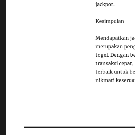
jackpot.
Kesimpulan
Mendapatkan jac
merupakan peng
togel. Dengan b
transaksi cepat
terbaik untuk b
nikmati keseruan