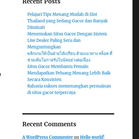
Recent Posts
Pelajari Tips Menang Mudah di Slot
Thailand yang Sedang Gacor dan Banyak
Diminati
Menemukan Situs Gacor Dengan Sistem
Live Dealer Paling Seru dan
Menguntungkan
พลิกเกมให้เป็นฝ่ายได้เปรียบ ด้วยแนวทาง สล็อต ที่
ช่วยเพิ่มโอกาสรับโบนัสอย่างต่อเนื่อง
Situs Gacor Membantu Pemain
Mendapatkan Peluang Menang Lebih Baik
h
Secara Konsisten
Rahasia sukses memenangkan permainan
di situs gacor terpercaya
Recent Comments
A WordPress Commenter
on
Hello world!