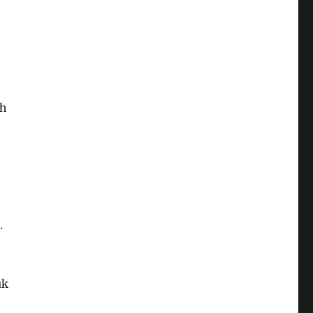
ah
.
uk