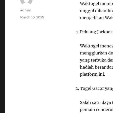
Waktogel membe
Author
admin
unggul dibandin
Posted
March 10, 2025
menjadikan Wak
on
Peluang Jackpot
Waktogel menaw
menggiurkan de
yang terbuka da
hadiah besar dar
platform ini.
Togel Gacor yan
Salah satu daya 
pemain cenderu