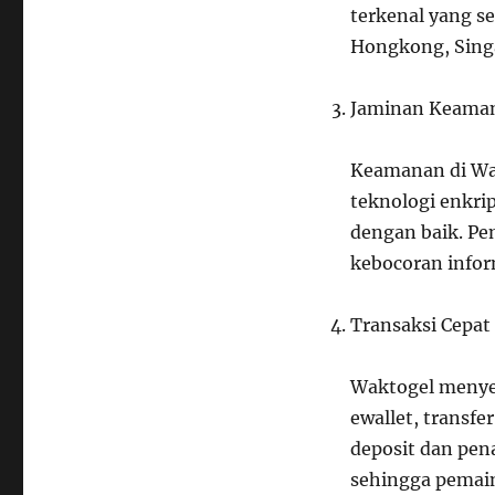
terkenal yang se
Hongkong, Singa
Jaminan Keama
Keamanan di Wak
teknologi enkrip
dengan baik. Pe
kebocoran infor
Transaksi Cepa
Waktogel menye
ewallet, transf
deposit dan pen
sehingga pemai