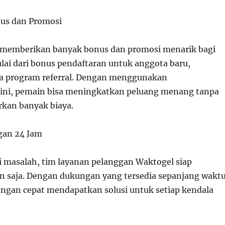
us dan Promosi
u memberikan banyak bonus dan promosi menarik bagi
lai dari bonus pendaftaran untuk anggota baru,
ga program referral. Dengan menggunakan
ini, pemain bisa meningkatkan peluang menang tanpa
kan banyak biaya.
gan 24 Jam
 masalah, tim layanan pelanggan Waktogel siap
 saja. Dengan dukungan yang tersedia sepanjang waktu
ngan cepat mendapatkan solusi untuk setiap kendala