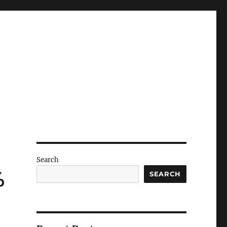
Search
%
SEARCH