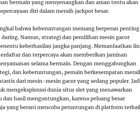
man bermain yang menyenangkan dan aman tentu akan
percayaan diri dalam meraih jackpot besar.
sangkal bahwa keberuntungan memang berperan penting
t daring. Namun, strategi dan pemilihan mesin gacor
penentu keberhasilan jangka panjang. Memanfaatkan li
 terdaftar dan terpercaya akan memberikan jaminan
kenyamanan selama bermain. Dengan menggabungkan
ategi, dan keberuntungan, pemain berkesempatan merai
astis dari mesin-mesin gacor yang sedang populer. Jadi
uk mengeksplorasi dunia situs slot yang menawarkan
 dan hasil menguntungkan, karena peluang besar
aja yang berani mencoba peruntungan di platform terbai