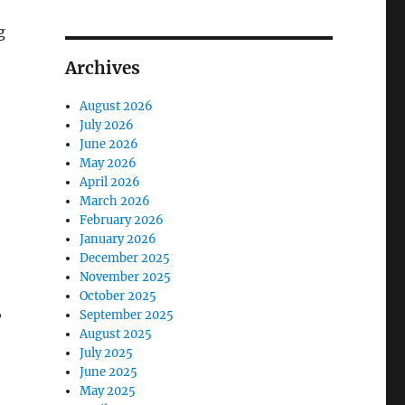
g
Archives
August 2026
July 2026
June 2026
May 2026
April 2026
March 2026
February 2026
January 2026
December 2025
November 2025
October 2025
,
September 2025
August 2025
July 2025
June 2025
May 2025