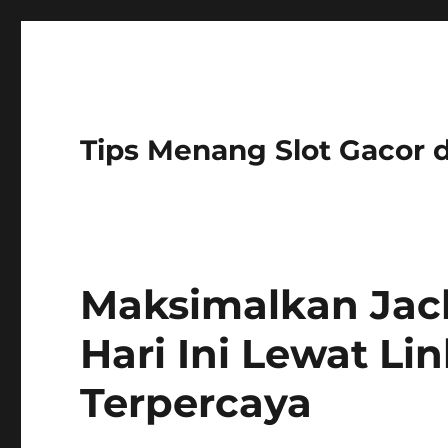
Tips Menang Slot Gacor da
Maksimalkan Jack
Hari Ini Lewat Li
Terpercaya