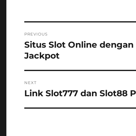
Post
PREVIOUS
navigation
Situs Slot Online denga
Previous
post:
Jackpot
NEXT
Link Slot777 dan Slot88 
Next
post: