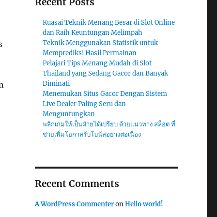
Recent Posts
Kuasai Teknik Menang Besar di Slot Online
dan Raih Keuntungan Melimpah
Teknik Menggunakan Statistik untuk
s
Memprediksi Hasil Permainan
Pelajari Tips Menang Mudah di Slot
Thailand yang Sedang Gacor dan Banyak
Diminati
n
Menemukan Situs Gacor Dengan Sistem
Live Dealer Paling Seru dan
Menguntungkan
พลิกเกมให้เป็นฝ่ายได้เปรียบ ด้วยแนวทาง สล็อต ที่
ช่วยเพิ่มโอกาสรับโบนัสอย่างต่อเนื่อง
Recent Comments
A WordPress Commenter
on
Hello world!