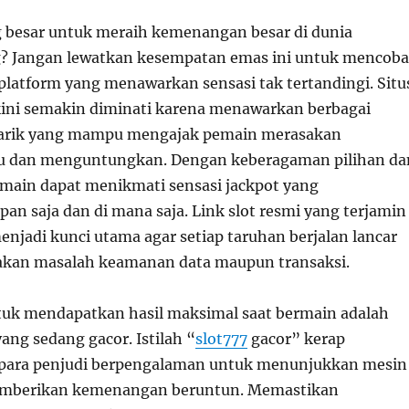
 besar untuk meraih kemenangan besar di dunia
g? Jangan lewatkan kesempatan emas ini untuk mencoba
platform yang menawarkan sensasi tak tertandingi. Situ
 kini semakin diminati karena menawarkan berbagai
rik yang mampu mengajak pemain merasakan
u dan menguntungkan. Dengan keberagaman pilihan da
pemain dapat menikmati sensasi jackpot yang
an saja dan di mana saja. Link slot resmi yang terjamin
jadi kunci utama agar setiap taruhan berjalan lancar
akan masalah keamanan data maupun transaksi.
uk mendapatkan hasil maksimal saat bermain adalah
ang sedang gacor. Istilah “
slot777
gacor” kerap
 para penjudi berpengalaman untuk menunjukkan mesin
mberikan kemenangan beruntun. Memastikan