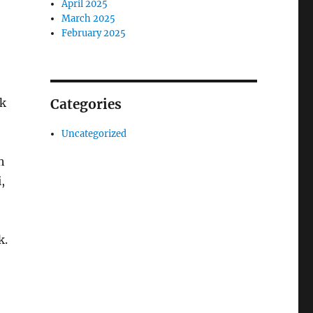
April 2025
March 2025
February 2025
nk
Categories
Uncategorized
h
,
k.