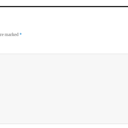
 are marked
*