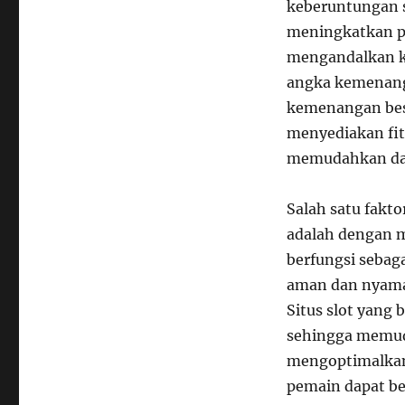
keberuntungan 
meningkatkan p
mengandalkan k
angka kemenang
kemenangan besa
menyediakan fitu
memudahkan dal
Salah satu fakt
adalah dengan m
berfungsi sebag
aman dan nyaman
Situs slot yang
sehingga memud
mengoptimalkan
pemain dapat be