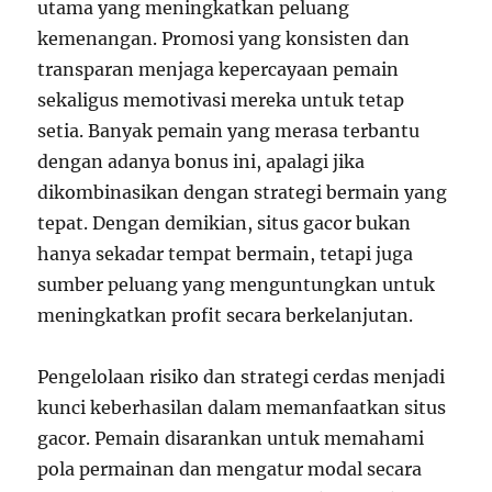
utama yang meningkatkan peluang
kemenangan. Promosi yang konsisten dan
transparan menjaga kepercayaan pemain
sekaligus memotivasi mereka untuk tetap
setia. Banyak pemain yang merasa terbantu
dengan adanya bonus ini, apalagi jika
dikombinasikan dengan strategi bermain yang
tepat. Dengan demikian, situs gacor bukan
hanya sekadar tempat bermain, tetapi juga
sumber peluang yang menguntungkan untuk
meningkatkan profit secara berkelanjutan.
Pengelolaan risiko dan strategi cerdas menjadi
kunci keberhasilan dalam memanfaatkan situs
gacor. Pemain disarankan untuk memahami
pola permainan dan mengatur modal secara