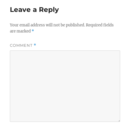
Leave a Reply
Your email address will not be published.
Required fields
are marked
*
COMMENT
*