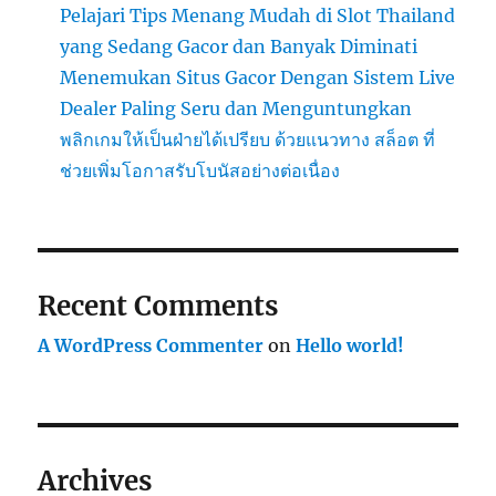
Pelajari Tips Menang Mudah di Slot Thailand
yang Sedang Gacor dan Banyak Diminati
Menemukan Situs Gacor Dengan Sistem Live
Dealer Paling Seru dan Menguntungkan
พลิกเกมให้เป็นฝ่ายได้เปรียบ ด้วยแนวทาง สล็อต ที่
ช่วยเพิ่มโอกาสรับโบนัสอย่างต่อเนื่อง
Recent Comments
A WordPress Commenter
on
Hello world!
Archives