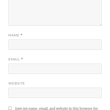
NAME
*
EMAIL
*
WEBSITE
Save my name, email, and website in this browser for