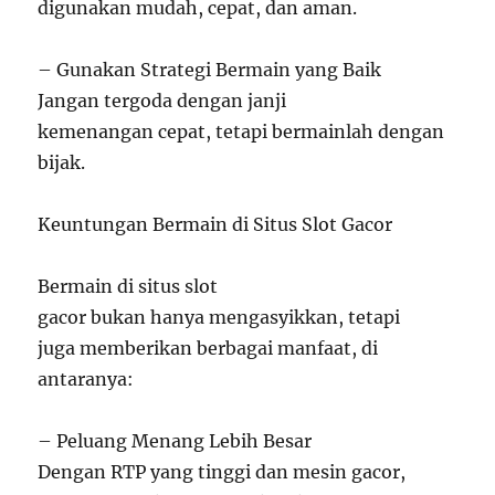
digunakan mudah, cepat, dan aman.
– Gunakan Strategi Bermain yang Baik
Jangan tergoda dengan janji
kemenangan cepat, tetapi bermainlah dengan
bijak.
Keuntungan Bermain di Situs Slot Gacor
Bermain di situs slot
gacor bukan hanya mengasyikkan, tetapi
juga memberikan berbagai manfaat, di
antaranya:
– Peluang Menang Lebih Besar
Dengan RTP yang tinggi dan mesin gacor,