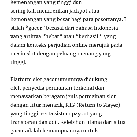
kemenangan yang tinggi dan
sering kali memberikan jackpot atau
kemenangan yang besar bagi para pesertanya. I
stilah “gacor” berasal dari bahasa Indonesia
yang artinya “hebat” atau “berhasil”, yang
dalam konteks perjudian online merujuk pada
mesin slot dengan peluang menang yang
tinggi.
Platform slot gacor umumnya didukung
oleh penyedia permainan terkenal dan
menawarkan beragam jenis permainan slot
dengan fitur menarik, RTP (Return to Player)
yang tinggi, serta sistem payout yang
transparan dan adil. Kelebihan utama dari situs
gacor adalah kemampuannya untuk