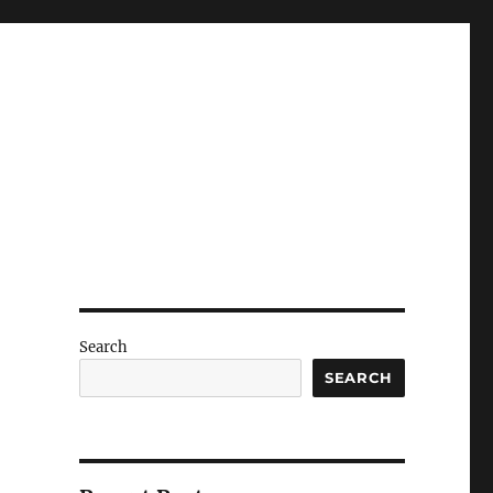
n
Search
SEARCH