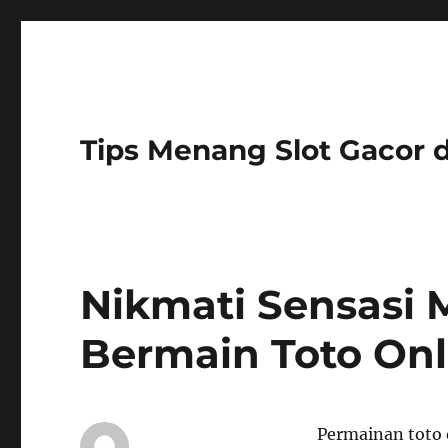
Tips Menang Slot Gacor da
Nikmati Sensasi
Bermain Toto Onl
Permainan toto 