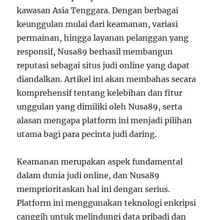
kawasan Asia Tenggara. Dengan berbagai
keunggulan mulai dari keamanan, variasi
permainan, hingga layanan pelanggan yang
responsif, Nusa89 berhasil membangun
reputasi sebagai situs judi online yang dapat
diandalkan. Artikel ini akan membahas secara
komprehensif tentang kelebihan dan fitur
unggulan yang dimiliki oleh Nusa89, serta
alasan mengapa platform ini menjadi pilihan
utama bagi para pecinta judi daring.
Keamanan merupakan aspek fundamental
dalam dunia judi online, dan Nusa89
memprioritaskan hal ini dengan serius.
Platform ini menggunakan teknologi enkripsi
canggih untuk melindungi data pribadi dan