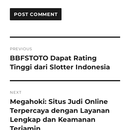
Post
PREVIOUS
navigation
BBFSTOTO Dapat Rating
Previous
post:
Tinggi dari Slotter Indonesia
NEXT
Megahoki: Situs Judi Online
Next
post:
Terpercaya dengan Layanan
Lengkap dan Keamanan
Terjamin