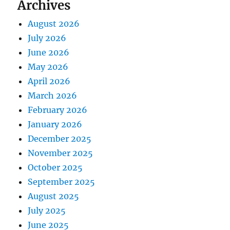
Archives
August 2026
July 2026
June 2026
May 2026
April 2026
March 2026
February 2026
January 2026
December 2025
November 2025
October 2025
September 2025
August 2025
July 2025
June 2025