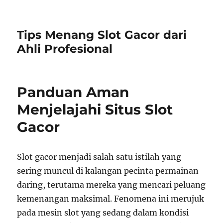
Tips Menang Slot Gacor dari
Ahli Profesional
Panduan Aman
Menjelajahi Situs Slot
Gacor
Slot gacor menjadi salah satu istilah yang
sering muncul di kalangan pecinta permainan
daring, terutama mereka yang mencari peluang
kemenangan maksimal. Fenomena ini merujuk
pada mesin slot yang sedang dalam kondisi