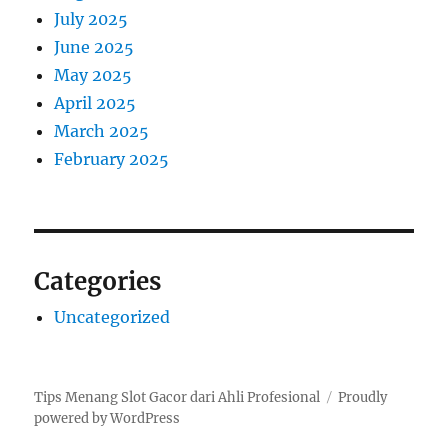
July 2025
June 2025
May 2025
April 2025
March 2025
February 2025
Categories
Uncategorized
Tips Menang Slot Gacor dari Ahli Profesional
Proudly
powered by WordPress