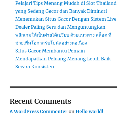
Pelajari Tips Menang Mudah di Slot Thailand
yang Sedang Gacor dan Banyak Diminati
Menemukan Situs Gacor Dengan Sistem Live
Dealer Paling Seru dan Menguntungkan
พลิกเกมให้เป็นฝ่ายได้เปรียบ ด้วยแนวทาง สล็อต ที่
ช่วยเพิ่มโอกาสรับโบนัสอย่างต่อเนื่อง
Situs Gacor Membantu Pemain
Mendapatkan Peluang Menang Lebih Baik
Secara Konsisten
Recent Comments
A WordPress Commenter
on
Hello world!