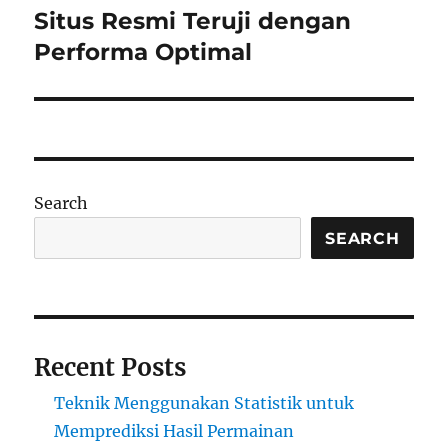
Situs Resmi Teruji dengan
Next
post:
Performa Optimal
Search
SEARCH
Recent Posts
Teknik Menggunakan Statistik untuk
Memprediksi Hasil Permainan