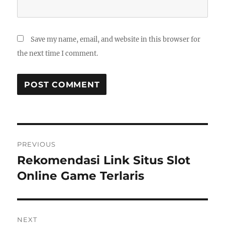
Save my name, email, and website in this browser for
the next time I comment.
Post
PREVIOUS
navigation
Rekomendasi Link Situs Slot
Previous
post:
Online Game Terlaris
NEXT