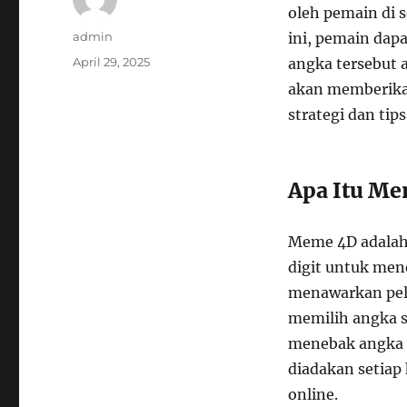
oleh pemain di 
Author
admin
ini, pemain dap
Posted
April 29, 2025
angka tersebut a
on
akan memberika
strategi dan ti
Apa Itu Me
Meme 4D adalah
digit untuk men
menawarkan pel
memilih angka s
menebak angka 
diadakan setiap 
online.