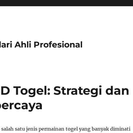
ri Ahli Profesional
Togel: Strategi dan
percaya
 salah satu jenis permainan togel yang banyak diminati