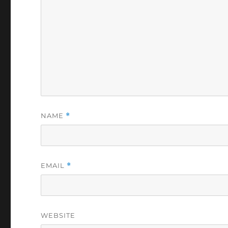
NAME
*
EMAIL
*
WEBSITE