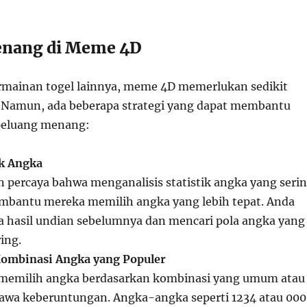
enang di Meme 4D
rmainan togel lainnya, meme 4D memerlukan sedikit
 Namun, ada beberapa strategi yang dapat membantu
eluang menang:
ik Angka
 percaya bahwa menganalisis statistik angka yang seri
mbantu mereka memilih angka yang lebih tepat. Anda
ta hasil undian sebelumnya dan mencari pola angka yang
ing.
mbinasi Angka yang Populer
memilih angka berdasarkan kombinasi yang umum atau
wa keberuntungan. Angka-angka seperti 1234 atau 000