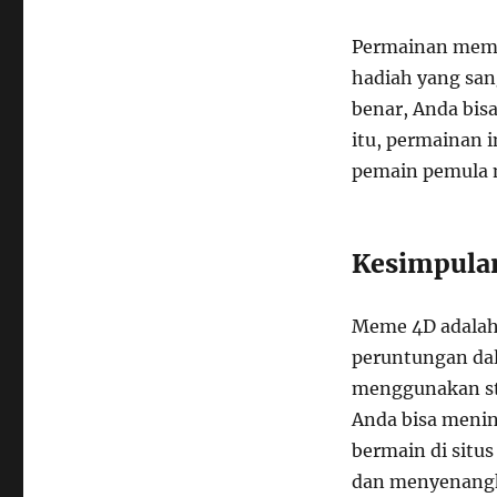
Permainan meme
hadiah yang san
benar, Anda bis
itu, permainan 
pemain pemula 
Kesimpula
Meme 4D adalah 
peruntungan da
menggunakan str
Anda bisa menin
bermain di situ
dan menyenang