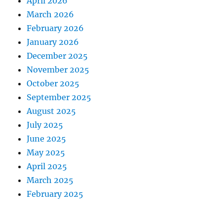
April 2026
March 2026
February 2026
January 2026
December 2025
November 2025
October 2025
September 2025
August 2025
July 2025
June 2025
May 2025
April 2025
March 2025
February 2025