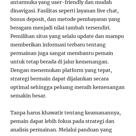
antarmuka yang user-friendly dan mudah
dinavigasi. Fasilitas seperti layanan live chat,
bonus deposit, dan metode pembayaran yang
beragam menjadi nilai tambah tersendiri.
Pemilihan situs yang selalu update dan mampu
memberikan informasi terbaru tentang
permainan juga sangat membantu pemain
untuk tetap berada di jalur kemenangan.
Dengan menemukan platform yang tepat,
strategi bermain dapat dijalankan secara
optimal sehingga peluang meraih kemenangan
semakin besar.
Tanpa harus khawatir tentang keamanannya,
pemain dapat lebih fokus pada strategi dan
analisis permainan. Melalui panduan yang