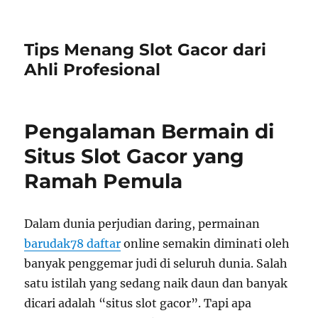
Tips Menang Slot Gacor dari
Ahli Profesional
Pengalaman Bermain di
Situs Slot Gacor yang
Ramah Pemula
Dalam dunia perjudian daring, permainan
barudak78 daftar
online semakin diminati oleh
banyak penggemar judi di seluruh dunia. Salah
satu istilah yang sedang naik daun dan banyak
dicari adalah “situs slot gacor”. Tapi apa