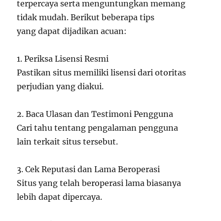
terpercaya serta menguntungkan memang
tidak mudah. Berikut beberapa tips
yang dapat dijadikan acuan:
1. Periksa Lisensi Resmi
Pastikan situs memiliki lisensi dari otoritas
perjudian yang diakui.
2. Baca Ulasan dan Testimoni Pengguna
Cari tahu tentang pengalaman pengguna
lain terkait situs tersebut.
3. Cek Reputasi dan Lama Beroperasi
Situs yang telah beroperasi lama biasanya
lebih dapat dipercaya.