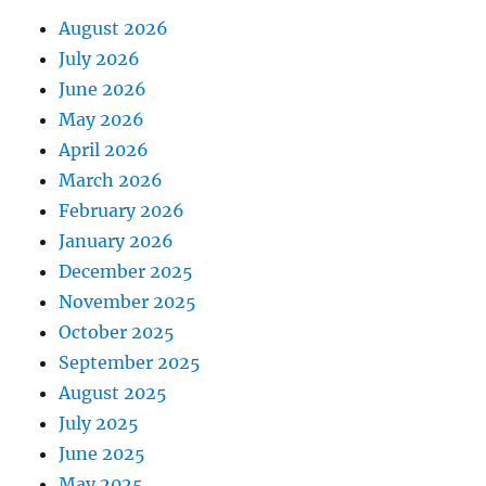
August 2026
July 2026
June 2026
May 2026
April 2026
March 2026
February 2026
January 2026
December 2025
November 2025
October 2025
September 2025
August 2025
July 2025
June 2025
May 2025