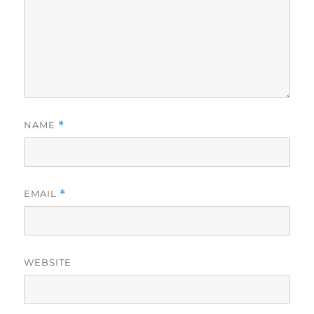
NAME
*
EMAIL
*
WEBSITE