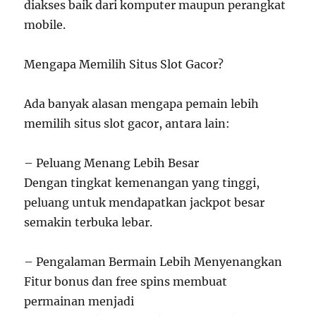
diakses baik dari komputer maupun perangkat
mobile.
Mengapa Memilih Situs Slot Gacor?
Ada banyak alasan mengapa pemain lebih
memilih situs slot gacor, antara lain:
– Peluang Menang Lebih Besar
Dengan tingkat kemenangan yang tinggi,
peluang untuk mendapatkan jackpot besar
semakin terbuka lebar.
– Pengalaman Bermain Lebih Menyenangkan
Fitur bonus dan free spins membuat
permainan menjadi