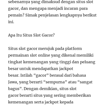
sebenarnya yang dimaksud dengan situs slot
gacor, dan mengapa menjadi incaran para
pemain? Simak penjelasan lengkapnya berikut
ini.
Apa Itu Situs Slot Gacor?
Situs slot gacor merujuk pada platform
permainan slot online yang dikenal memiliki
tingkat kemenangan yang tinggi dan peluang
besar untuk mendapatkan jackpot
besar. Istilah “gacor” berasal dari bahasa
Jawa, yang berarti “sempurna” atau “sangat
bagus”. Dengan demikian, situs slot
gacor berarti situs yang sering memberikan
kemenangan serta jackpot kepada