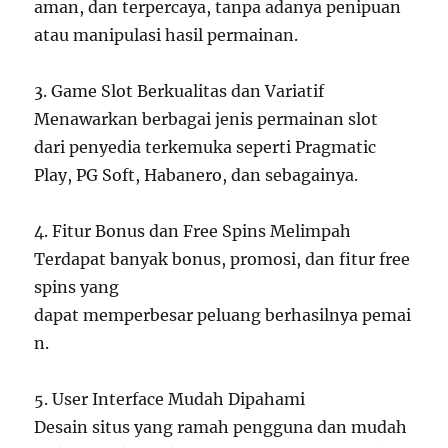
aman, dan terpercaya, tanpa adanya penipuan
atau manipulasi hasil permainan.
3. Game Slot Berkualitas dan Variatif
Menawarkan berbagai jenis permainan slot
dari penyedia terkemuka seperti Pragmatic
Play, PG Soft, Habanero, dan sebagainya.
4. Fitur Bonus dan Free Spins Melimpah
Terdapat banyak bonus, promosi, dan fitur free
spins yang
dapat memperbesar peluang berhasilnya pemai
n.
5. User Interface Mudah Dipahami
Desain situs yang ramah pengguna dan mudah