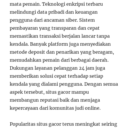
mata pemain. Teknologi enkripsi terbaru
melindungi data pribadi dan keuangan
pengguna dari ancaman siber. Sistem
pembayaran yang transparan dan cepat
memastikan transaksi berjalan lancar tanpa
kendala. Banyak platform juga menyediakan
metode deposit dan penarikan yang beragam,
memudahkan pemain dari berbagai daerah.
Dukungan layanan pelanggan 24 jam juga
memberikan solusi cepat terhadap setiap
kendala yang dialami pengguna. Dengan semua
aspek tersebut, situs gacor mampu
membangun reputasi baik dan menjaga
kepercayaan dari komunitas judi online.
Popularitas situs gacor terus meningkat seiring