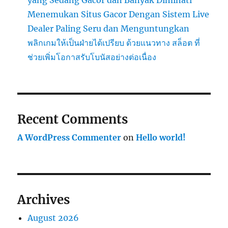
yang Sedang Gacor dan Banyak Diminati
Menemukan Situs Gacor Dengan Sistem Live
Dealer Paling Seru dan Menguntungkan
พลิกเกมให้เป็นฝ่ายได้เปรียบ ด้วยแนวทาง สล็อต ที่
ช่วยเพิ่มโอกาสรับโบนัสอย่างต่อเนื่อง
Recent Comments
A WordPress Commenter
on
Hello world!
Archives
August 2026