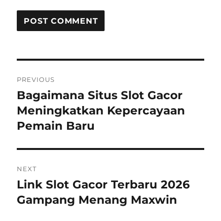
Post
PREVIOUS
navigation
Bagaimana Situs Slot Gacor
Previous
post:
Meningkatkan Kepercayaan
Pemain Baru
NEXT
Link Slot Gacor Terbaru 2026
Next
post:
Gampang Menang Maxwin