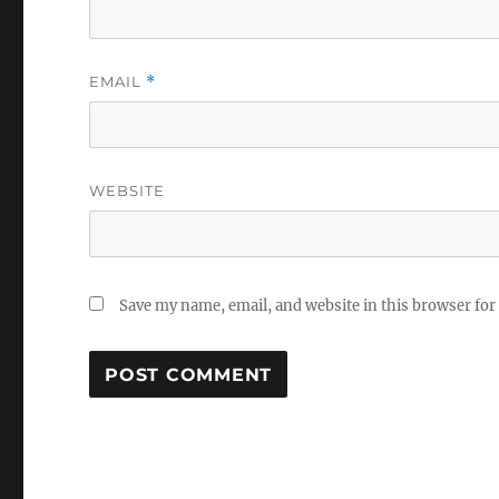
EMAIL
*
WEBSITE
Save my name, email, and website in this browser for