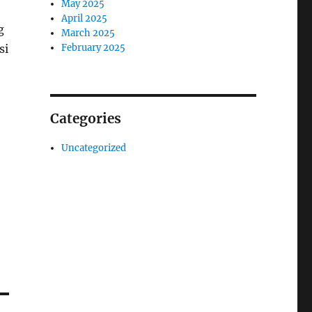
May 2025
April 2025
g
March 2025
si
February 2025
Categories
Uncategorized