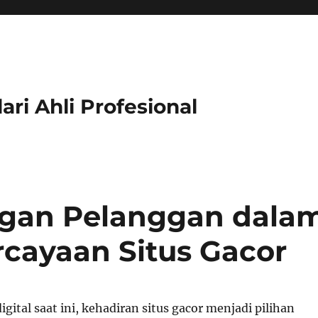
ri Ahli Profesional
gan Pelanggan dala
cayaan Situs Gacor
digital saat ini, kehadiran situs gacor menjadi pilihan