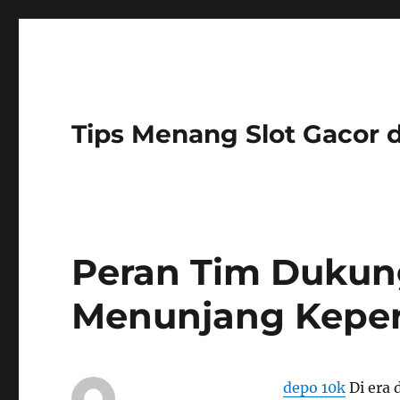
Tips Menang Slot Gacor da
Peran Tim Dukun
Menunjang Keper
depo 10k
Di era 