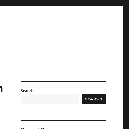
m
Search
SEARCH