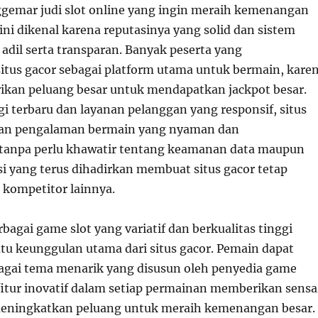
gemar judi slot online yang ingin meraih kemenangan
ini dikenal karena reputasinya yang solid dan sistem
adil serta transparan. Banyak peserta yang
tus gacor sebagai platform utama untuk bermain, kare
an peluang besar untuk mendapatkan jackpot besar.
i terbaru dan layanan pelanggan yang responsif, situs
an pengalaman bermain yang nyaman dan
anpa perlu khawatir tentang keamanan data maupun
si yang terus dihadirkan membuat situs gacor tetap
 kompetitor lainnya.
bagai game slot yang variatif dan berkualitas tinggi
atu keunggulan utama dari situs gacor. Pemain dapat
gai tema menarik yang disusun oleh penyedia game
fitur inovatif dalam setiap permainan memberikan sensa
meningkatkan peluang untuk meraih kemenangan besar.