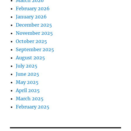
March 2026
February 2026
January 2026
December 2025
November 2025
October 2025
September 2025
August 2025
July 2025
June 2025
May 2025
April 2025
March 2025
February 2025