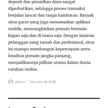
deposit dan penarikan dana sangat
diperhatikan, sehingga proses transaksi
berjalan lancar dan tanpa hambatan. Banyak
situs gacor yang juga menawarkan aplikasi
mobile, memungkinkan pemain bermain
kapan saja dan di mana saja. Dengan layanan
pelanggan yang ramah dan profesional, situs
ini mampu membangun kepercayaan serta
loyalitas pemain jangka panjang,
menjadikannya pilihan utama dalam dunia
taruhan online.
Author
Posted
admin
January 28, 2026
on