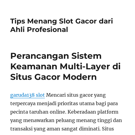
Tips Menang Slot Gacor dari
Ahli Profesional
Perancangan Sistem
Keamanan Multi-Layer di
Situs Gacor Modern
garuda138 slot
Mencari situs gacor yang
terpercaya menjadi prioritas utama bagi para
pecinta taruhan online. Keberadaan platform
yang menawarkan peluang menang tinggi dan
transaksi yang aman sangat diminati. Situs