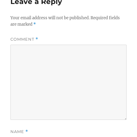
Leave a Reply
Your email address will not be published.
Required fields
are marked
*
COMMENT
*
NAME
*