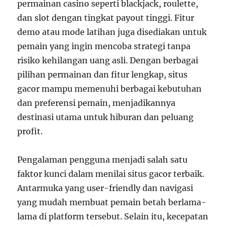
permainan casino seperti blackjack, roulette,
dan slot dengan tingkat payout tinggi. Fitur
demo atau mode latihan juga disediakan untuk
pemain yang ingin mencoba strategi tanpa
risiko kehilangan uang asli. Dengan berbagai
pilihan permainan dan fitur lengkap, situs
gacor mampu memenuhi berbagai kebutuhan
dan preferensi pemain, menjadikannya
destinasi utama untuk hiburan dan peluang
profit.
Pengalaman pengguna menjadi salah satu
faktor kunci dalam menilai situs gacor terbaik.
Antarmuka yang user-friendly dan navigasi
yang mudah membuat pemain betah berlama-
lama di platform tersebut. Selain itu, kecepatan