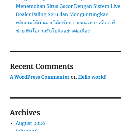
Menemukan Situs Gacor Dengan Sistem Live
Dealer Paling Seru dan Menguntungkan
พลิกเกมให้เป็นฝ่ายได้เปรียบ ด้วยแนวทาง สล็อต ที่
ช่วยเพิ่มโอกาสรับโบนัสอย่างต่อเนื่อง
Recent Comments
A WordPress Commenter
on
Hello world!
Archives
August 2026