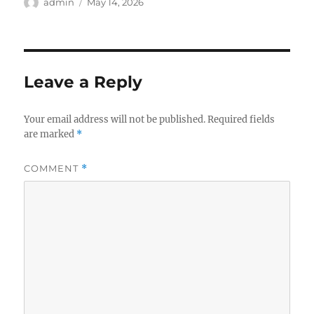
Author
Posted
admin
May 14, 2026
on
Leave a Reply
Your email address will not be published.
Required fields
are marked
*
COMMENT
*