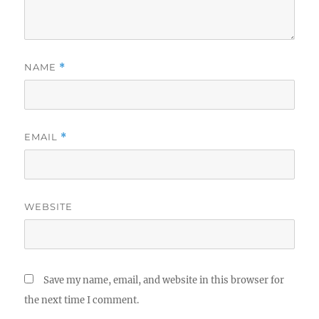
NAME
*
EMAIL
*
WEBSITE
Save my name, email, and website in this browser for
the next time I comment.