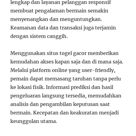
lengkap dan layanan pelanggan responsif
membuat pengalaman bermain semakin
menyenangkan dan menguntungkan.
Keamanan data dan transaksi juga terjamin
dengan sistem canggih.
Menggunakan situs togel gacor memberikan
kemudahan akses kapan saja dan di mana saja.
Melalui platform online yang user-friendly,
pemain dapat memasang taruhan tanpa perlu
ke lokasi fisik. Informasi prediksi dan hasil
pengeluaran langsung tersedia, memudahkan
analisis dan pengambilan keputusan saat
bermain. Kecepatan dan keakuratan menjadi
keunggulan utama.