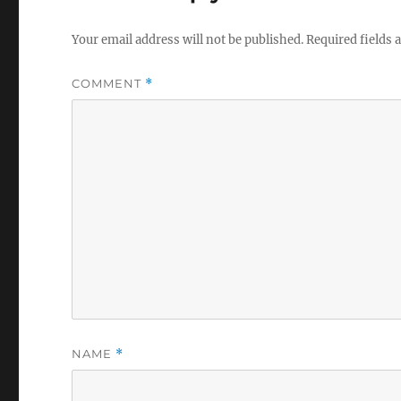
Your email address will not be published.
Required fields
COMMENT
*
NAME
*