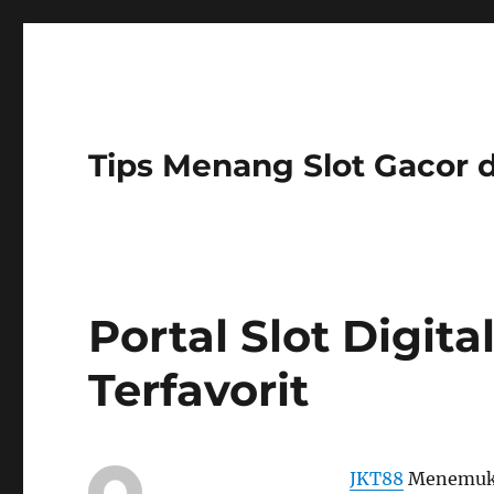
Tips Menang Slot Gacor da
Portal Slot Digit
Terfavorit
JKT88
Menemukan 