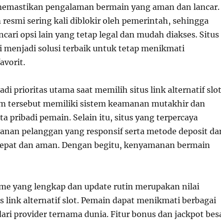
memastikan pengalaman bermain yang aman dan lancar.
resmi sering kali diblokir oleh pemerintah, sehingga
ari opsi lain yang tetap legal dan mudah diakses. Situs
ini menjadi solusi terbaik untuk tetap menikmati
avorit.
 prioritas utama saat memilih situs link alternatif slot
rm tersebut memiliki sistem keamanan mutakhir dan
a pribadi pemain. Selain itu, situs yang terpercaya
nan pelanggan yang responsif serta metode deposit da
cepat dan aman. Dengan begitu, kenyamanan bermain
me yang lengkap dan update rutin merupakan nilai
s link alternatif slot. Pemain dapat menikmati berbagai
dari provider ternama dunia. Fitur bonus dan jackpot bes