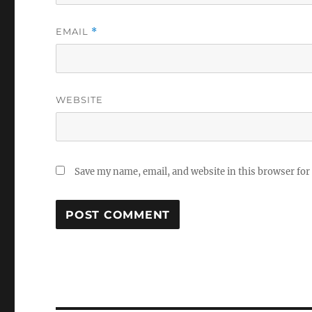
EMAIL
*
WEBSITE
Save my name, email, and website in this browser for