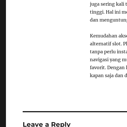
juga sering kal
tinggi. Hal in
dan menguntun
Kemudahan akses
alternatif slot.
tanpa perlu inst
navigasi yang
favorit. Dengan
kapan saja dan d
Leave a Reply