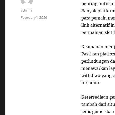
penting untuk 
Author
admin
Banyak platform 
Posted
February 1, 2026
para pemain menc
on
link alternatif 
permainan slot f
Keamanan menjadi
Pastikan platfo
perlindungan dat
menawarkan laya
withdraw yang 
terjamin.
Ketersediaan ga
tambah dari situ
jenis game slot 