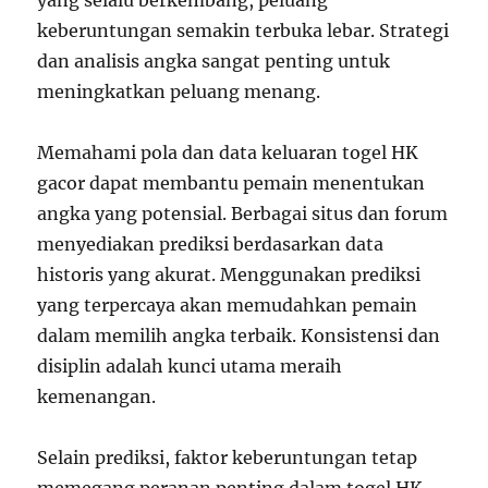
yang selalu berkembang, peluang
keberuntungan semakin terbuka lebar. Strategi
dan analisis angka sangat penting untuk
meningkatkan peluang menang.
Memahami pola dan data keluaran togel HK
gacor dapat membantu pemain menentukan
angka yang potensial. Berbagai situs dan forum
menyediakan prediksi berdasarkan data
historis yang akurat. Menggunakan prediksi
yang terpercaya akan memudahkan pemain
dalam memilih angka terbaik. Konsistensi dan
disiplin adalah kunci utama meraih
kemenangan.
Selain prediksi, faktor keberuntungan tetap