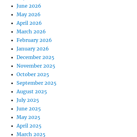
June 2026
May 2026
April 2026
March 2026
February 2026
January 2026
December 2025
November 2025
October 2025
September 2025
August 2025
July 2025
June 2025
May 2025
April 2025
March 2025