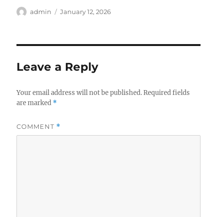
Author
Posted
admin
January 12, 2026
on
Leave a Reply
Your email address will not be published.
Required fields
are marked
*
COMMENT
*