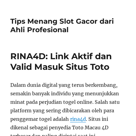
Tips Menang Slot Gacor dari
Ahli Profesional
RINA4D: Link Aktif dan
Valid Masuk Situs Toto
Dalam dunia digital yang terus berkembang,
semakin banyak individu yang menunjukkan
minat pada perjudian togel online. Salah satu
platform yang sering dibicarakan oleh para
penggemar togel adalah
rina4d
. Situs ini
dikenal sebagai penyedia Toto Macau 4D