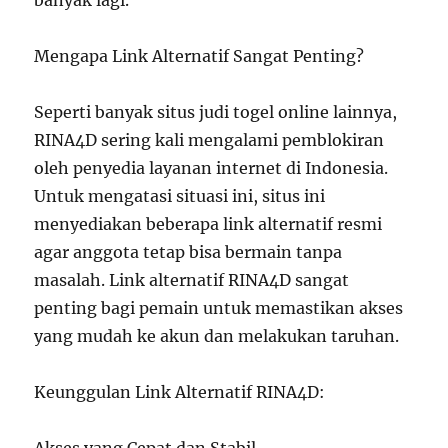
banyak lagi.
Mengapa Link Alternatif Sangat Penting?
Seperti banyak situs judi togel online lainnya,
RINA4D sering kali mengalami pemblokiran
oleh penyedia layanan internet di Indonesia.
Untuk mengatasi situasi ini, situs ini
menyediakan beberapa link alternatif resmi
agar anggota tetap bisa bermain tanpa
masalah. Link alternatif RINA4D sangat
penting bagi pemain untuk memastikan akses
yang mudah ke akun dan melakukan taruhan.
Keunggulan Link Alternatif RINA4D: