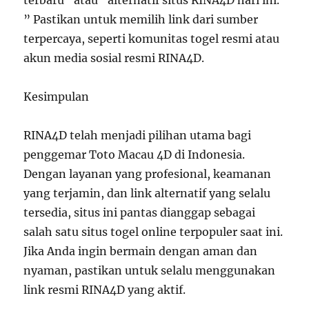
terbaru” atau “alternatif situs RINA4D hari ini.
” Pastikan untuk memilih link dari sumber
terpercaya, seperti komunitas togel resmi atau
akun media sosial resmi RINA4D.
Kesimpulan
RINA4D telah menjadi pilihan utama bagi
penggemar Toto Macau 4D di Indonesia.
Dengan layanan yang profesional, keamanan
yang terjamin, dan link alternatif yang selalu
tersedia, situs ini pantas dianggap sebagai
salah satu situs togel online terpopuler saat ini.
Jika Anda ingin bermain dengan aman dan
nyaman, pastikan untuk selalu menggunakan
link resmi RINA4D yang aktif.