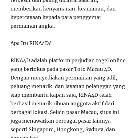
terbesar dan paling dicintai saat ini,
memberikan kenyamanan, keamanan, dan
kepercayaan kepada para penggemar
permainan angka.
Apa Itu RINA4D?
RINA4D adalah platform perjudian togel online
yang berfokus pada pasar Toto Macau 4D.
Dengan menyediakan permainan yang adil,
peluang menarik, dan layanan pelanggan yang
siap membantu kapan saja, RINA4D telah
berhasil menarik ribuan anggota aktif dari
berbagai lokasi. Selain pasar Macau, situs ini
juga menawarkan berbagai pasar lainnya
seperti Singapore, Hongkong, Sydney, dan