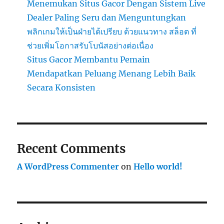
Menemukan Situs Gacor Dengan Sistem Live
Dealer Paling Seru dan Menguntungkan
พลิกเกมให้เป็นฝ่ายได้เปรียบ ด้วยแนวทาง สล็อต ที่
ช่วยเพิ่มโอกาสรับโบนัสอย่างต่อเนื่อง
Situs Gacor Membantu Pemain
Mendapatkan Peluang Menang Lebih Baik
Secara Konsisten
Recent Comments
A WordPress Commenter
on
Hello world!