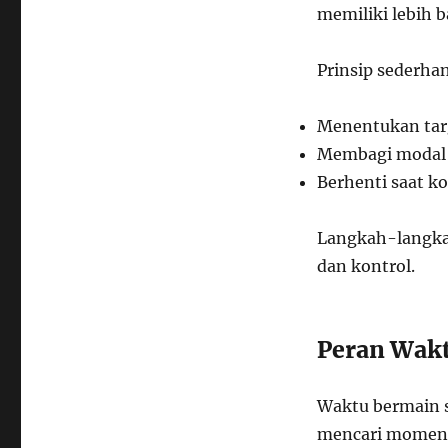
memiliki lebih
Prinsip sederha
Menentukan targ
Membagi modal k
Berhenti saat ko
Langkah-langka
dan kontrol.
Peran Wak
Waktu bermain s
mencari momen t