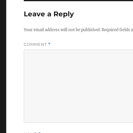
Leave a Reply
Your email address will not be published.
Required fields
COMMENT
*