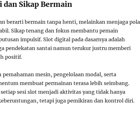
i dan Sikap Bermain
an berarti bermain tanpa henti, melainkan menjaga pola
abil. Sikap tenang dan fokus membantu pemain
tusan impulsif. Slot digital pada dasarnya adalah
ga pendekatan santai namun terukur justru memberi
 positif.
pemahaman mesin, pengelolaan modal, serta
ntum membuat permainan terasa lebih seimbang.
 setiap sesi slot menjadi aktivitas yang tidak hanya
beruntungan, tetapi juga pemikiran dan kontrol diri.