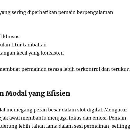
yang sering diperhatikan pemain berpengalaman
l khusus
ulan fitur tambahan
nangan kecil yang konsisten
membuat permainan terasa lebih terkontrol dan terukur.
n Modal yang Efisien
l memegang peran besar dalam slot digital. Mengatur
ejak awal membantu menjaga fokus dan emosi. Pemain
enderung lebih tahan lama dalam sesi permainan, sehing