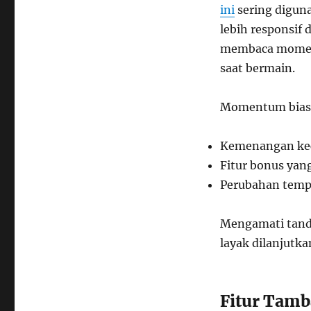
ini
sering digun
lebih responsif 
membaca moment
saat bermain.
Momentum biasa
Kemenangan kec
Fitur bonus yan
Perubahan tempo
Mengamati tand
layak dilanjutk
Fitur Tamb