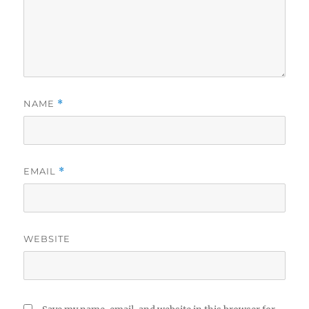
NAME
*
EMAIL
*
WEBSITE