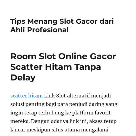
Tips Menang Slot Gacor dari
Ahli Profesional
Room Slot Online Gacor
Scatter Hitam Tanpa
Delay
scatter hitam
Link Slot alternatif menjadi
solusi penting bagi para penjudi daring yang
ingin tetap terhubung ke platform favorit
mereka. Dengan adanya link ini, akses tetap
lancar meskipun situs utama mengalami