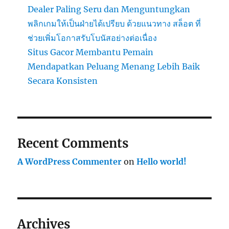
Dealer Paling Seru dan Menguntungkan
พลิกเกมให้เป็นฝ่ายได้เปรียบ ด้วยแนวทาง สล็อต ที่
ช่วยเพิ่มโอกาสรับโบนัสอย่างต่อเนื่อง
Situs Gacor Membantu Pemain
Mendapatkan Peluang Menang Lebih Baik
Secara Konsisten
Recent Comments
A WordPress Commenter
on
Hello world!
Archives