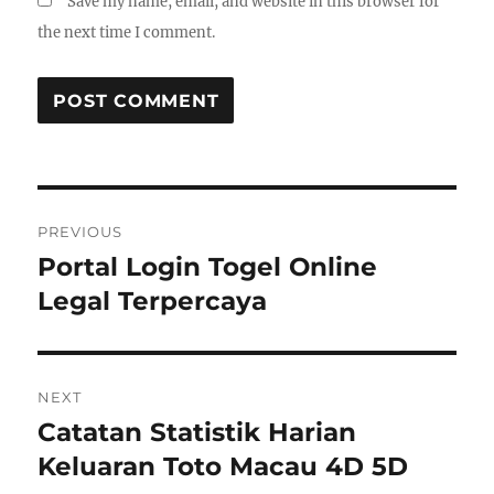
Save my name, email, and website in this browser for
the next time I comment.
Post
PREVIOUS
navigation
Portal Login Togel Online
Previous
post:
Legal Terpercaya
NEXT
Catatan Statistik Harian
Next
post:
Keluaran Toto Macau 4D 5D