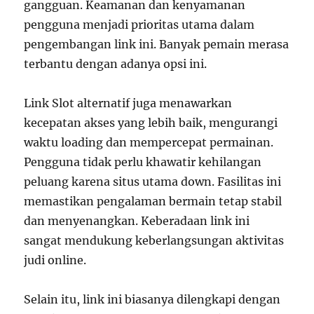
gangguan. Keamanan dan kenyamanan
pengguna menjadi prioritas utama dalam
pengembangan link ini. Banyak pemain merasa
terbantu dengan adanya opsi ini.
Link Slot alternatif juga menawarkan
kecepatan akses yang lebih baik, mengurangi
waktu loading dan mempercepat permainan.
Pengguna tidak perlu khawatir kehilangan
peluang karena situs utama down. Fasilitas ini
memastikan pengalaman bermain tetap stabil
dan menyenangkan. Keberadaan link ini
sangat mendukung keberlangsungan aktivitas
judi online.
Selain itu, link ini biasanya dilengkapi dengan