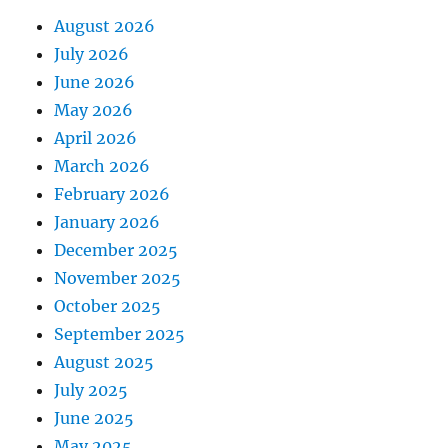
August 2026
July 2026
June 2026
May 2026
April 2026
March 2026
February 2026
January 2026
December 2025
November 2025
October 2025
September 2025
August 2025
July 2025
June 2025
May 2025