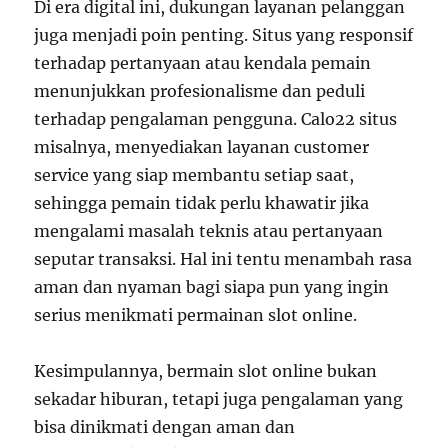
Di era digital ini, dukungan layanan pelanggan
juga menjadi poin penting. Situs yang responsif
terhadap pertanyaan atau kendala pemain
menunjukkan profesionalisme dan peduli
terhadap pengalaman pengguna. Calo22 situs
misalnya, menyediakan layanan customer
service yang siap membantu setiap saat,
sehingga pemain tidak perlu khawatir jika
mengalami masalah teknis atau pertanyaan
seputar transaksi. Hal ini tentu menambah rasa
aman dan nyaman bagi siapa pun yang ingin
serius menikmati permainan slot online.
Kesimpulannya, bermain slot online bukan
sekadar hiburan, tetapi juga pengalaman yang
bisa dinikmati dengan aman dan