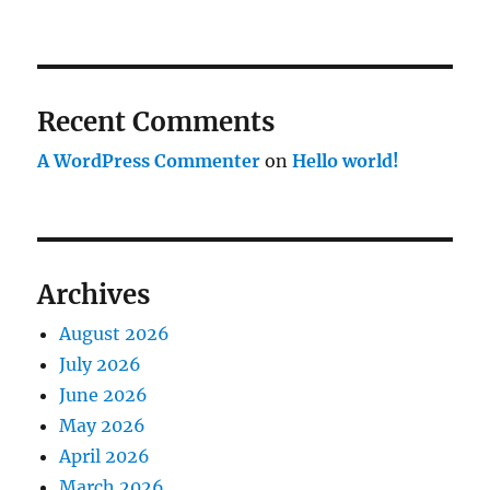
Recent Comments
A WordPress Commenter
on
Hello world!
Archives
August 2026
July 2026
June 2026
May 2026
April 2026
March 2026