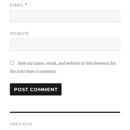
EMAIL
*
WEBSITE
Save my name, email, and website in this browser for
the next time I comment.
Post
PREVIOUS