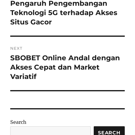
navigation
Pengaruh Pengembangan
Previous
post:
Teknologi 5G terhadap Akses
Situs Gacor
NEXT
SBOBET Online Andal dengan
Next
post:
Akses Cepat dan Market
Variatif
Search
SEARCH