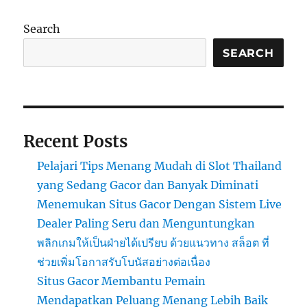
Search
SEARCH
Recent Posts
Pelajari Tips Menang Mudah di Slot Thailand
yang Sedang Gacor dan Banyak Diminati
Menemukan Situs Gacor Dengan Sistem Live
Dealer Paling Seru dan Menguntungkan
พลิกเกมให้เป็นฝ่ายได้เปรียบ ด้วยแนวทาง สล็อต ที่
ช่วยเพิ่มโอกาสรับโบนัสอย่างต่อเนื่อง
Situs Gacor Membantu Pemain
Mendapatkan Peluang Menang Lebih Baik