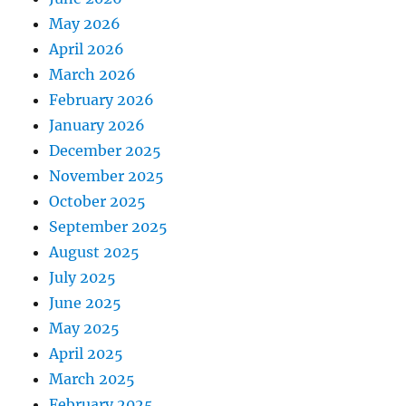
May 2026
April 2026
March 2026
February 2026
January 2026
December 2025
November 2025
October 2025
September 2025
August 2025
July 2025
June 2025
May 2025
April 2025
March 2025
February 2025