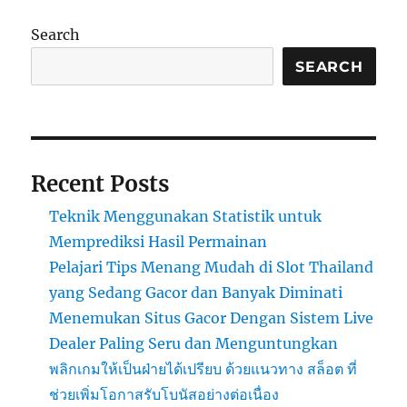
Search
SEARCH
Recent Posts
Teknik Menggunakan Statistik untuk
Memprediksi Hasil Permainan
Pelajari Tips Menang Mudah di Slot Thailand
yang Sedang Gacor dan Banyak Diminati
Menemukan Situs Gacor Dengan Sistem Live
Dealer Paling Seru dan Menguntungkan
พลิกเกมให้เป็นฝ่ายได้เปรียบ ด้วยแนวทาง สล็อต ที่
ช่วยเพิ่มโอกาสรับโบนัสอย่างต่อเนื่อง