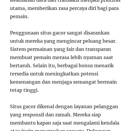
Keamanan data dan transaksi menjadi prioritas
utama, memberikan rasa percaya diri bagi para
pemain.
Penggunaan situs gacor sangat disarankan
untuk mereka yang mengincar peluang besar.
Sistem permainan yang fair dan transparan
membuat pemain merasa lebih nyaman saat
bertaruh. Selain itu, berbagai bonus menarik
tersedia untuk meningkatkan potensi
kemenangan dan menjaga semangat bermain
tetap tinggi.
Situs gacor dikenal dengan layanan pelanggan
yang responsif dan ramah. Mereka siap
membantu kapan saja saat mengalami kendala