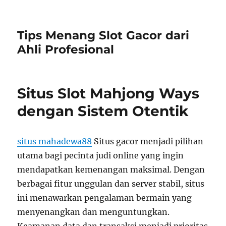
Tips Menang Slot Gacor dari
Ahli Profesional
Situs Slot Mahjong Ways
dengan Sistem Otentik
situs mahadewa88
Situs gacor menjadi pilihan
utama bagi pecinta judi online yang ingin
mendapatkan kemenangan maksimal. Dengan
berbagai fitur unggulan dan server stabil, situs
ini menawarkan pengalaman bermain yang
menyenangkan dan menguntungkan.