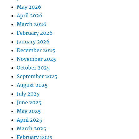
May 2026
April 2026
March 2026
February 2026
January 2026
December 2025
November 2025
October 2025
September 2025
August 2025
July 2025
June 2025
May 2025
April 2025
March 2025
February 2025