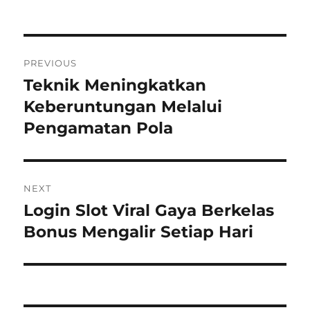
Post
PREVIOUS
navigation
Teknik Meningkatkan
Previous
post:
Keberuntungan Melalui
Pengamatan Pola
NEXT
Login Slot Viral Gaya Berkelas
Next
post:
Bonus Mengalir Setiap Hari