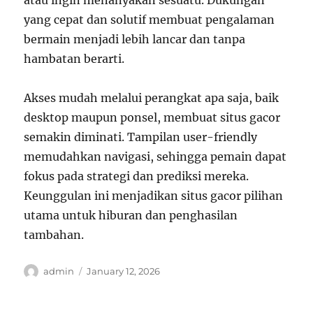
atau ingin menanyakan sesuatu. Dukungan
yang cepat dan solutif membuat pengalaman
bermain menjadi lebih lancar dan tanpa
hambatan berarti.
Akses mudah melalui perangkat apa saja, baik
desktop maupun ponsel, membuat situs gacor
semakin diminati. Tampilan user-friendly
memudahkan navigasi, sehingga pemain dapat
fokus pada strategi dan prediksi mereka.
Keunggulan ini menjadikan situs gacor pilihan
utama untuk hiburan dan penghasilan
tambahan.
Author
Posted
admin
January 12, 2026
on