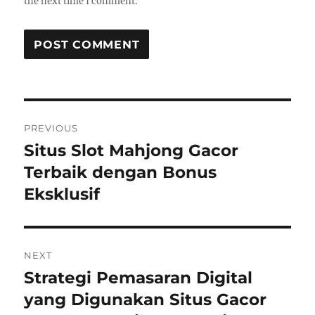
the next time I comment.
Post
PREVIOUS
navigation
Situs Slot Mahjong Gacor
Previous
post:
Terbaik dengan Bonus
Eksklusif
NEXT
Strategi Pemasaran Digital
Next
post:
yang Digunakan Situs Gacor