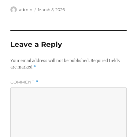
Author
Posted
admin
March 5, 2026
on
Leave a Reply
Your email address will not be published.
Required fields
are marked
*
COMMENT
*