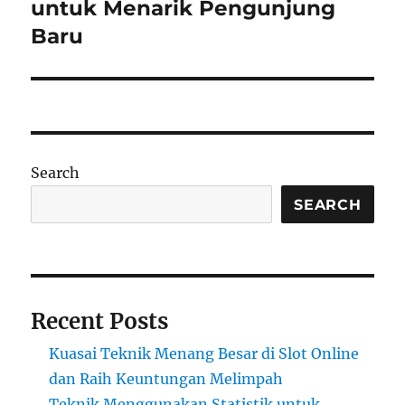
untuk Menarik Pengunjung
Baru
Search
SEARCH
Recent Posts
Kuasai Teknik Menang Besar di Slot Online
dan Raih Keuntungan Melimpah
Teknik Menggunakan Statistik untuk