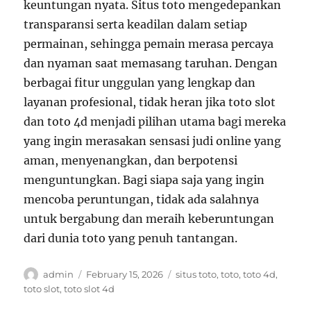
keuntungan nyata. Situs toto mengedepankan
transparansi serta keadilan dalam setiap
permainan, sehingga pemain merasa percaya
dan nyaman saat memasang taruhan. Dengan
berbagai fitur unggulan yang lengkap dan
layanan profesional, tidak heran jika toto slot
dan toto 4d menjadi pilihan utama bagi mereka
yang ingin merasakan sensasi judi online yang
aman, menyenangkan, dan berpotensi
menguntungkan. Bagi siapa saja yang ingin
mencoba peruntungan, tidak ada salahnya
untuk bergabung dan meraih keberuntungan
dari dunia toto yang penuh tantangan.
Author
Posted
Tags
admin
February 15, 2026
situs toto
,
toto
,
toto 4d
,
on
toto slot
,
toto slot 4d