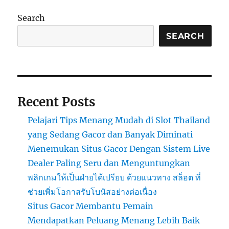
Search
SEARCH
Recent Posts
Pelajari Tips Menang Mudah di Slot Thailand
yang Sedang Gacor dan Banyak Diminati
Menemukan Situs Gacor Dengan Sistem Live
Dealer Paling Seru dan Menguntungkan
พลิกเกมให้เป็นฝ่ายได้เปรียบ ด้วยแนวทาง สล็อต ที่
ช่วยเพิ่มโอกาสรับโบนัสอย่างต่อเนื่อง
Situs Gacor Membantu Pemain
Mendapatkan Peluang Menang Lebih Baik