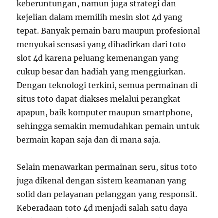
keberuntungan, namun juga strategi dan
kejelian dalam memilih mesin slot 4d yang
tepat. Banyak pemain baru maupun profesional
menyukai sensasi yang dihadirkan dari toto
slot 4d karena peluang kemenangan yang
cukup besar dan hadiah yang menggiurkan.
Dengan teknologi terkini, semua permainan di
situs toto dapat diakses melalui perangkat
apapun, baik komputer maupun smartphone,
sehingga semakin memudahkan pemain untuk
bermain kapan saja dan di mana saja.
Selain menawarkan permainan seru, situs toto
juga dikenal dengan sistem keamanan yang
solid dan pelayanan pelanggan yang responsif.
Keberadaan toto 4d menjadi salah satu daya