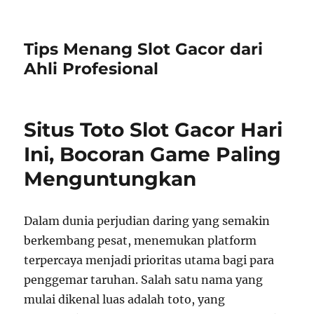
Tips Menang Slot Gacor dari
Ahli Profesional
Situs Toto Slot Gacor Hari
Ini, Bocoran Game Paling
Menguntungkan
Dalam dunia perjudian daring yang semakin
berkembang pesat, menemukan platform
terpercaya menjadi prioritas utama bagi para
penggemar taruhan. Salah satu nama yang
mulai dikenal luas adalah toto, yang