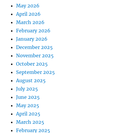
May 2026
April 2026
March 2026
February 2026
January 2026
December 2025
November 2025
October 2025
September 2025
August 2025
July 2025
June 2025
May 2025
April 2025
March 2025
February 2025