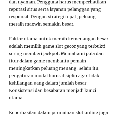
dan nyaman. Pengguna harus memperhatikan
reputasi situs serta layanan pelanggan yang
responsif. Dengan strategi tepat, peluang
meraih maxwin semakin besar.
Faktor utama untuk meraih kemenangan besar
adalah memilih game slot gacor yang terbukti
sering memberi jackpot. Memahami pola dan
fitur dalam game membantu pemain
meningkatkan peluang menang. Selain itu,
pengaturan modal harus disiplin agar tidak
kehilangan uang dalam jumlah besar.
Konsistensi dan kesabaran menjadi kunci
utama.
Keberhasilan dalam permainan slot online juga