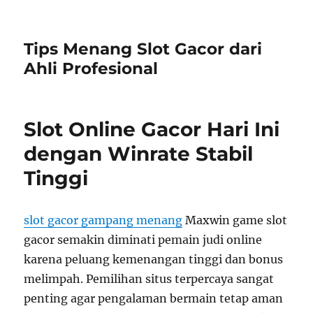
Tips Menang Slot Gacor dari
Ahli Profesional
Slot Online Gacor Hari Ini
dengan Winrate Stabil
Tinggi
slot gacor gampang menang
Maxwin game slot
gacor semakin diminati pemain judi online
karena peluang kemenangan tinggi dan bonus
melimpah. Pemilihan situs terpercaya sangat
penting agar pengalaman bermain tetap aman