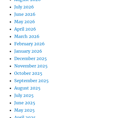
July 2026
June 2026
May 2026
April 2026
March 2026
February 2026
January 2026
December 2025
November 2025
October 2025
September 2025
August 2025
July 2025
June 2025
May 2025
April 2025