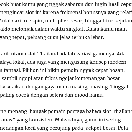
ocok buat kamu yang nggak sabaran dan ingin hasil cepa
engincar slot ini karena frekuensi bonusnya yang relati
ulai dari free spin, multiplier besar, hingga fitur kejuta
 saldo melonjak dalam waktu singkat. Kalau kamu main
yang tepat, peluang cuan jelas terbuka lebar.
tarik utama slot Thailand adalah variasi gamenya. Ada
udaya lokal, ada juga yang mengusung konsep modern
fantasi. Pilihan ini bikin pemain nggak cepat bosan.
 sambil ngopi atau fokus ngejar kemenangan besar,
isesuaikan dengan gaya main masing-masing. Tinggal
 paling cocok dengan selera dan mood kamu.
uang menang, banyak pemain percaya bahwa slot Thailan
panas” yang konsisten. Maksudnya, game ini sering
nangan kecil yang berujung pada jackpot besar. Pola