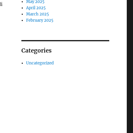
May 2025
i
April 2025
March 2025
February 2025
Categories
Uncategorized