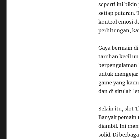
seperti ini biki
setiap putaran.
kontrol emosi d
perhitungan, kar
Gaya bermain d
taruhan kecil 
berpengalaman b
untuk mengejar 
game yang kamu 
dan di situlah l
Selain itu, slot
Banyak pemain m
diambil. Ini m
solid. Di berbag