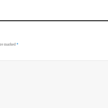
 are marked
*