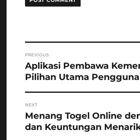
Post
PREVIOUS
navigation
Aplikasi Pembawa Kemen
Previous
post:
Pilihan Utama Pengguna
NEXT
Menang Togel Online de
Next
post:
dan Keuntungan Menari