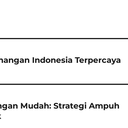
angan Indonesia Terpercaya
ngan Mudah: Strategi Ampuh
k