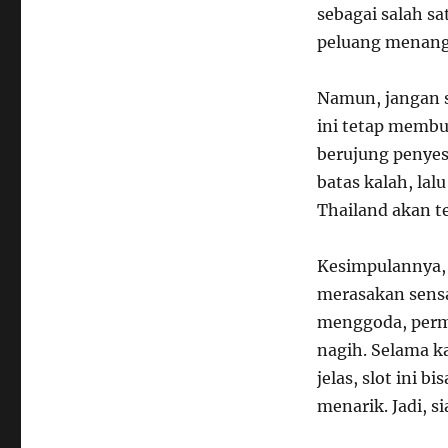
sebagai salah sa
peluang menang
Namun, jangan 
ini tetap membut
berujung penyes
batas kalah, lal
Thailand akan t
Kesimpulannya, 
merasakan sensa
menggoda, perm
nagih. Selama k
jelas, slot ini 
menarik. Jadi, 