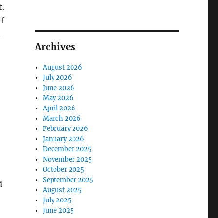
t.
f
n
Archives
August 2026
July 2026
June 2026
May 2026
April 2026
March 2026
February 2026
January 2026
December 2025
November 2025
October 2025
September 2025
d
August 2025
July 2025
June 2025