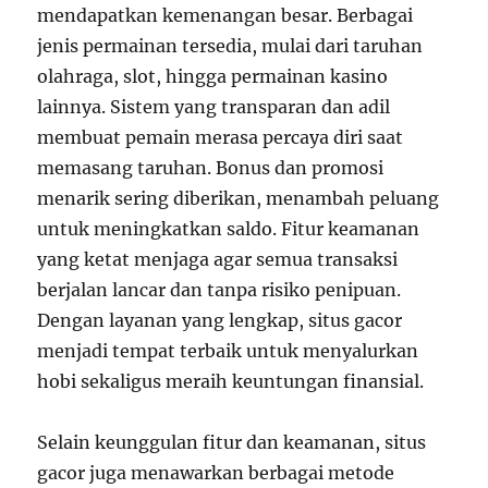
mendapatkan kemenangan besar. Berbagai
jenis permainan tersedia, mulai dari taruhan
olahraga, slot, hingga permainan kasino
lainnya. Sistem yang transparan dan adil
membuat pemain merasa percaya diri saat
memasang taruhan. Bonus dan promosi
menarik sering diberikan, menambah peluang
untuk meningkatkan saldo. Fitur keamanan
yang ketat menjaga agar semua transaksi
berjalan lancar dan tanpa risiko penipuan.
Dengan layanan yang lengkap, situs gacor
menjadi tempat terbaik untuk menyalurkan
hobi sekaligus meraih keuntungan finansial.
Selain keunggulan fitur dan keamanan, situs
gacor juga menawarkan berbagai metode