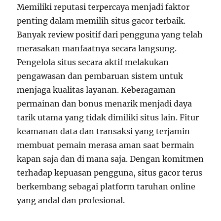
Memiliki reputasi terpercaya menjadi faktor
penting dalam memilih situs gacor terbaik.
Banyak review positif dari pengguna yang telah
merasakan manfaatnya secara langsung.
Pengelola situs secara aktif melakukan
pengawasan dan pembaruan sistem untuk
menjaga kualitas layanan. Keberagaman
permainan dan bonus menarik menjadi daya
tarik utama yang tidak dimiliki situs lain. Fitur
keamanan data dan transaksi yang terjamin
membuat pemain merasa aman saat bermain
kapan saja dan di mana saja. Dengan komitmen
terhadap kepuasan pengguna, situs gacor terus
berkembang sebagai platform taruhan online
yang andal dan profesional.