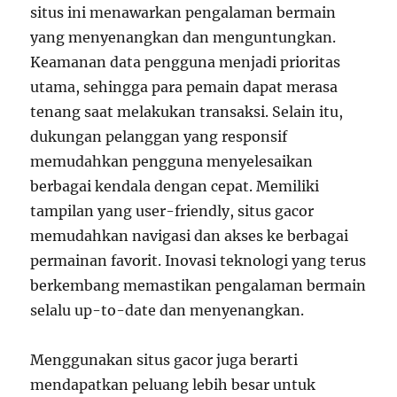
situs ini menawarkan pengalaman bermain
yang menyenangkan dan menguntungkan.
Keamanan data pengguna menjadi prioritas
utama, sehingga para pemain dapat merasa
tenang saat melakukan transaksi. Selain itu,
dukungan pelanggan yang responsif
memudahkan pengguna menyelesaikan
berbagai kendala dengan cepat. Memiliki
tampilan yang user-friendly, situs gacor
memudahkan navigasi dan akses ke berbagai
permainan favorit. Inovasi teknologi yang terus
berkembang memastikan pengalaman bermain
selalu up-to-date dan menyenangkan.
Menggunakan situs gacor juga berarti
mendapatkan peluang lebih besar untuk