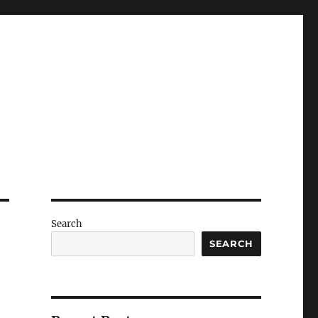
Search
SEARCH