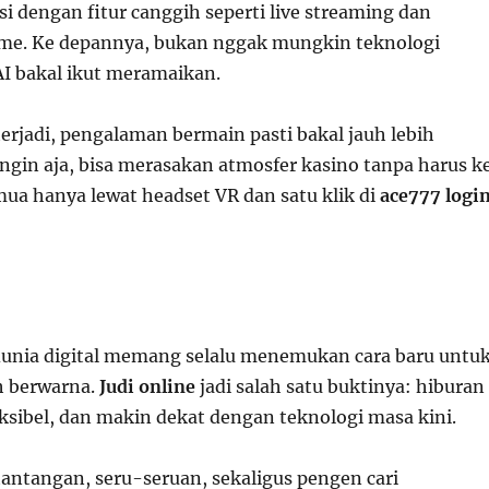
si dengan fitur canggih seperti live streaming dan
time. Ke depannya, bukan nggak mungkin teknologi
AI bakal ikut meramaikan.
terjadi, pengalaman bermain pasti bakal jauh lebih
ngin aja, bisa merasakan atmosfer kasino tanpa harus k
ua hanya lewat headset VR dan satu klik di
ace777 logi
dunia digital memang selalu menemukan cara baru untu
ih berwarna.
Judi online
jadi salah satu buktinya: hiburan
eksibel, dan makin dekat dengan teknologi masa kini.
tantangan, seru-seruan, sekaligus pengen cari