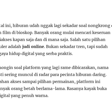
ital ini, hiburan udah nggak lagi sekadar soal nongkrong 
n film di bioskop. Banyak orang mulai mencari keseruan
iakses kapan saja dan di mana saja. Salah satu pilihan
uler adalah
judi online
. Bukan sekadar tren, tapi sudah
gaya hidup digital yang serba praktis.
ongin soal platform yang lagi rame dibicarakan, nama
ti sering muncul di radar para pecinta hiburan daring.
ahan akses sampai pilihan permainan, platform ini
banyak orang betah berlama-lama. Rasanya kayak buka
igital yang penuh warna.