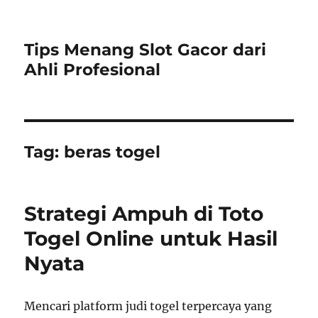
Tips Menang Slot Gacor dari
Ahli Profesional
Tag:
beras togel
Strategi Ampuh di Toto
Togel Online untuk Hasil
Nyata
Mencari platform judi togel terpercaya yang