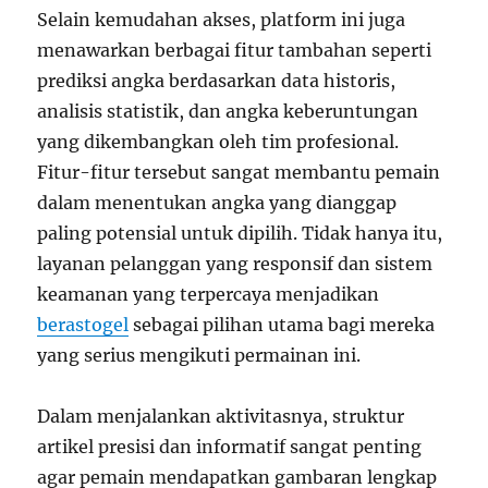
Selain kemudahan akses, platform ini juga
menawarkan berbagai fitur tambahan seperti
prediksi angka berdasarkan data historis,
analisis statistik, dan angka keberuntungan
yang dikembangkan oleh tim profesional.
Fitur-fitur tersebut sangat membantu pemain
dalam menentukan angka yang dianggap
paling potensial untuk dipilih. Tidak hanya itu,
layanan pelanggan yang responsif dan sistem
keamanan yang terpercaya menjadikan
berastogel
sebagai pilihan utama bagi mereka
yang serius mengikuti permainan ini.
Dalam menjalankan aktivitasnya, struktur
artikel presisi dan informatif sangat penting
agar pemain mendapatkan gambaran lengkap