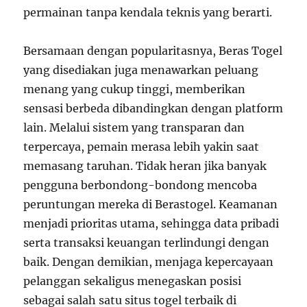
permainan tanpa kendala teknis yang berarti.
Bersamaan dengan popularitasnya, Beras Togel
yang disediakan juga menawarkan peluang
menang yang cukup tinggi, memberikan
sensasi berbeda dibandingkan dengan platform
lain. Melalui sistem yang transparan dan
terpercaya, pemain merasa lebih yakin saat
memasang taruhan. Tidak heran jika banyak
pengguna berbondong-bondong mencoba
peruntungan mereka di Berastogel. Keamanan
menjadi prioritas utama, sehingga data pribadi
serta transaksi keuangan terlindungi dengan
baik. Dengan demikian, menjaga kepercayaan
pelanggan sekaligus menegaskan posisi
sebagai salah satu situs togel terbaik di