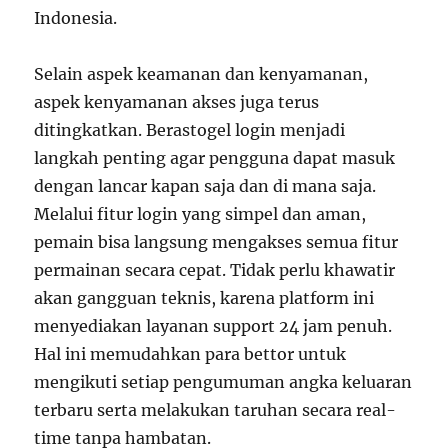
Indonesia.
Selain aspek keamanan dan kenyamanan,
aspek kenyamanan akses juga terus
ditingkatkan. Berastogel login menjadi
langkah penting agar pengguna dapat masuk
dengan lancar kapan saja dan di mana saja.
Melalui fitur login yang simpel dan aman,
pemain bisa langsung mengakses semua fitur
permainan secara cepat. Tidak perlu khawatir
akan gangguan teknis, karena platform ini
menyediakan layanan support 24 jam penuh.
Hal ini memudahkan para bettor untuk
mengikuti setiap pengumuman angka keluaran
terbaru serta melakukan taruhan secara real-
time tanpa hambatan.