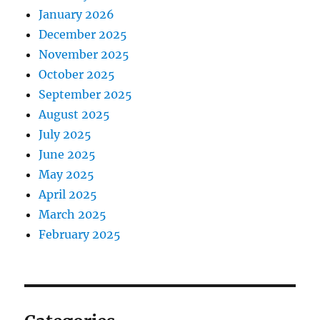
January 2026
December 2025
November 2025
October 2025
September 2025
August 2025
July 2025
June 2025
May 2025
April 2025
March 2025
February 2025