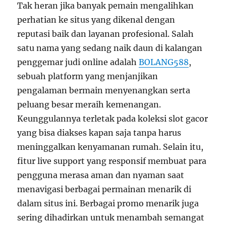
Tak heran jika banyak pemain mengalihkan
perhatian ke situs yang dikenal dengan
reputasi baik dan layanan profesional. Salah
satu nama yang sedang naik daun di kalangan
penggemar judi online adalah
BOLANG588
,
sebuah platform yang menjanjikan
pengalaman bermain menyenangkan serta
peluang besar meraih kemenangan.
Keunggulannya terletak pada koleksi slot gacor
yang bisa diakses kapan saja tanpa harus
meninggalkan kenyamanan rumah. Selain itu,
fitur live support yang responsif membuat para
pengguna merasa aman dan nyaman saat
menavigasi berbagai permainan menarik di
dalam situs ini. Berbagai promo menarik juga
sering dihadirkan untuk menambah semangat