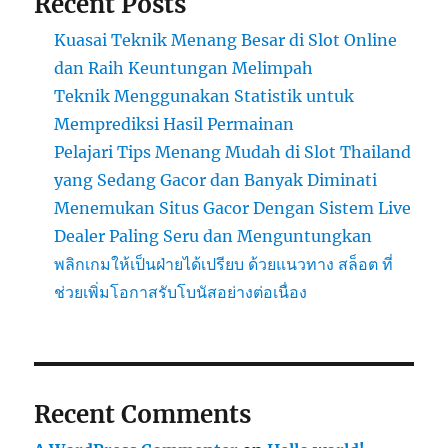
Recent Posts
Kuasai Teknik Menang Besar di Slot Online
dan Raih Keuntungan Melimpah
Teknik Menggunakan Statistik untuk
Memprediksi Hasil Permainan
Pelajari Tips Menang Mudah di Slot Thailand
yang Sedang Gacor dan Banyak Diminati
Menemukan Situs Gacor Dengan Sistem Live
Dealer Paling Seru dan Menguntungkan
พลิกเกมให้เป็นฝ่ายได้เปรียบ ด้วยแนวทาง สล็อต ที่
ช่วยเพิ่มโอกาสรับโบนัสอย่างต่อเนื่อง
Recent Comments