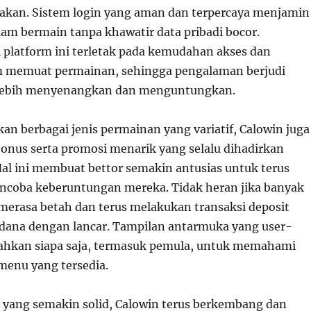
diakan. Sistem login yang aman dan terpercaya menjamin
m bermain tanpa khawatir data pribadi bocor.
 platform ini terletak pada kemudahan akses dan
m memuat permainan, sehingga pengalaman berjudi
 lebih menyenangkan dan menguntungkan.
an berbagai jenis permainan yang variatif, Calowin juga
bonus serta promosi menarik yang selalu dihadirkan
Hal ini membuat bettor semakin antusias untuk terus
ncoba keberuntungan mereka. Tidak heran jika banyak
erasa betah dan terus melakukan transaksi deposit
 dana dengan lancar. Tampilan antarmuka yang user-
ahkan siapa saja, termasuk pemula, untuk memahami
 menu yang tersedia.
 yang semakin solid, Calowin terus berkembang dan