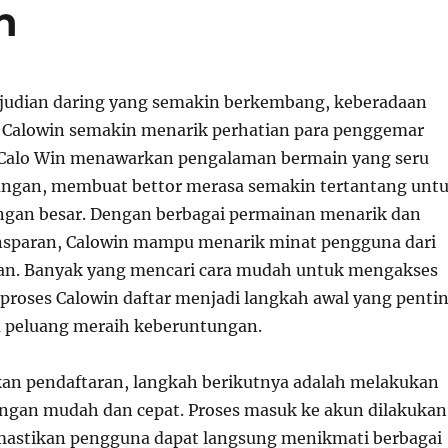
n
judian daring yang semakin berkembang, keberadaan
i Calowin semakin menarik perhatian para penggemar
. Calo Win menawarkan pengalaman bermain yang seru
angan, membuat bettor merasa semakin tertantang unt
gan besar. Dengan berbagai permainan menarik dan
nsparan, Calowin mampu menarik minat pengguna dari
gan. Banyak yang mencari cara mudah untuk mengakses
n proses Calowin daftar menjadi langkah awal yang penti
peluang meraih keberuntungan.
an pendaftaran, langkah berikutnya adalah melakukan
ngan mudah dan cepat. Proses masuk ke akun dilakukan
mastikan pengguna dapat langsung menikmati berbagai