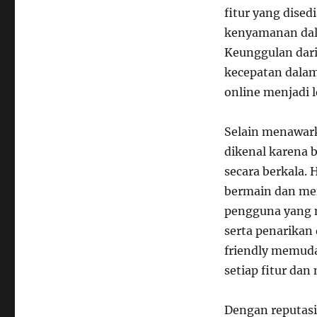
fitur yang dise
kenyamanan dala
Keunggulan dari
kecepatan dala
online menjadi
Selain menawark
dikenal karena 
secara berkala. 
bermain dan me
pengguna yang m
serta penarikan
friendly memud
setiap fitur dan
Dengan reputasi