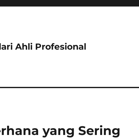
ri Ahli Profesional
erhana yang Sering