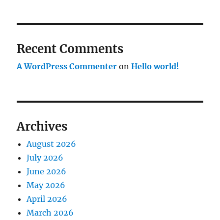
Recent Comments
A WordPress Commenter
on
Hello world!
Archives
August 2026
July 2026
June 2026
May 2026
April 2026
March 2026