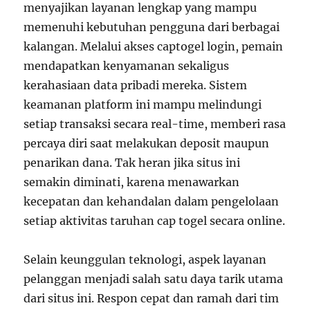
menyajikan layanan lengkap yang mampu
memenuhi kebutuhan pengguna dari berbagai
kalangan. Melalui akses captogel login, pemain
mendapatkan kenyamanan sekaligus
kerahasiaan data pribadi mereka. Sistem
keamanan platform ini mampu melindungi
setiap transaksi secara real-time, memberi rasa
percaya diri saat melakukan deposit maupun
penarikan dana. Tak heran jika situs ini
semakin diminati, karena menawarkan
kecepatan dan kehandalan dalam pengelolaan
setiap aktivitas taruhan cap togel secara online.
Selain keunggulan teknologi, aspek layanan
pelanggan menjadi salah satu daya tarik utama
dari situs ini. Respon cepat dan ramah dari tim