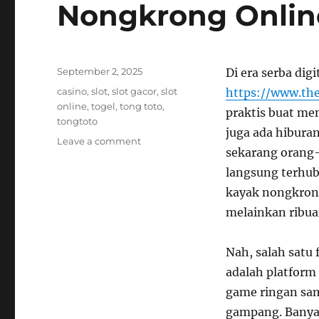
Nongkrong Onlin
Posted
September 2, 2025
Di era serba dig
on
Tags
casino
,
slot
,
slot gacor
,
slot
https://www.the
online
,
togel
,
tong toto
,
praktis buat me
tongtoto
juga ada hiburan
on
Leave a comment
sekarang orang-
Dunia
Hiburan
langsung terhu
Digital
kayak nongkrong
yang
melainkan ribua
Bikin
Betah
Nongkrong
Nah, salah satu 
Online
adalah platform
game ringan sam
gampang. Banyak