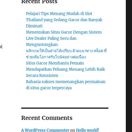
Recent Posts
Pelajari Tips Menang Mudah di Slot
Thailand yang Sedang Gacor dan Banyak
Diminati
Menemukan Situs Gacor Dengan Sistem
Live Dealer Paling Seru dan
Menguntungkan
i
พลิกเกมให้เป็นฝ่ายได้เปรียบ ด้วยแนวทาง สล็อต ที่
ช่วยเพิ่มโอกาสรับโบนัสอย่างต่อเนื่อง
Situs Gacor Membantu Pemain
Mendapatkan Peluang Menang Lebih Baik
Secara Konsisten
Rahasia sukses memenangkan permainan
di situs gacor terpercaya
Recent Comments
A WordPress Commenter
on
Hello world!