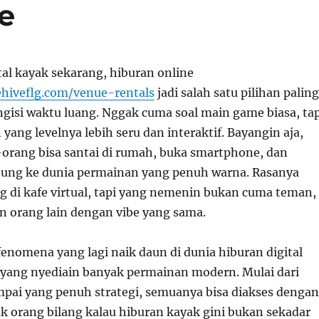
e
ital kayak sekarang, hiburan online
hiveflg.com/venue-rentals
jadi salah satu pilihan paling
ngisi waktu luang. Nggak cuma soal main game biasa, tap
 yang levelnya lebih seru dan interaktif. Bayangin aja,
orang bisa santai di rumah, buka smartphone, dan
bung ke dunia permainan yang penuh warna. Rasanya
 di kafe virtual, tapi yang nemenin bukan cuma teman,
n orang lain dengan vibe yang sama.
fenomena yang lagi naik daun di dunia hiburan digital
 yang nyediain banyak permainan modern. Mulai dari
pai yang penuh strategi, semuanya bisa diakses dengan
 orang bilang kalau hiburan kayak gini bukan sekadar