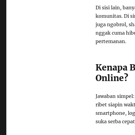
Di sisi lain, ba
komunitas. Di sin
juga ngobrol, sh
nggak cuma hibu
pertemanan.
Kenapa B
Online?
Jawaban simpel:
ribet siapin wak
smartphone, log
suka serba cepat,