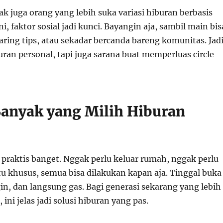
nyak juga orang yang lebih suka variasi hiburan berbasis
i, faktor sosial jadi kunci. Bayangin aja, sambil main bis
aring tips, atau sekadar bercanda bareng komunitas. Jadi
ran personal, tapi juga sarana buat memperluas circle
anyak yang Milih Hiburan
 praktis banget. Nggak perlu keluar rumah, nggak perlu
tu khusus, semua bisa dilakukan kapan aja. Tinggal buka
in, dan langsung gas. Bagi generasi sekarang yang lebih
 ini jelas jadi solusi hiburan yang pas.