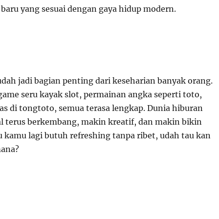
 baru yang sesuai dengan gaya hidup modern.
udah jadi bagian penting dari keseharian banyak orang.
game seru kayak slot, permainan angka seperti toto,
s di tongtoto, semua terasa lengkap. Dunia hiburan
kal terus berkembang, makin kreatif, dan makin bikin
au kamu lagi butuh refreshing tanpa ribet, udah tau kan
mana?