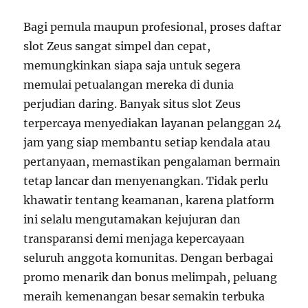
Bagi pemula maupun profesional, proses daftar
slot Zeus sangat simpel dan cepat,
memungkinkan siapa saja untuk segera
memulai petualangan mereka di dunia
perjudian daring. Banyak situs slot Zeus
terpercaya menyediakan layanan pelanggan 24
jam yang siap membantu setiap kendala atau
pertanyaan, memastikan pengalaman bermain
tetap lancar dan menyenangkan. Tidak perlu
khawatir tentang keamanan, karena platform
ini selalu mengutamakan kejujuran dan
transparansi demi menjaga kepercayaan
seluruh anggota komunitas. Dengan berbagai
promo menarik dan bonus melimpah, peluang
meraih kemenangan besar semakin terbuka