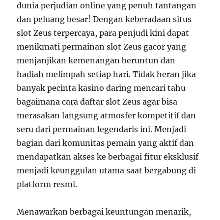
dunia perjudian online yang penuh tantangan
dan peluang besar! Dengan keberadaan situs
slot Zeus terpercaya, para penjudi kini dapat
menikmati permainan slot Zeus gacor yang
menjanjikan kemenangan beruntun dan
hadiah melimpah setiap hari. Tidak heran jika
banyak pecinta kasino daring mencari tahu
bagaimana cara daftar slot Zeus agar bisa
merasakan langsung atmosfer kompetitif dan
seru dari permainan legendaris ini. Menjadi
bagian dari komunitas pemain yang aktif dan
mendapatkan akses ke berbagai fitur eksklusif
menjadi keunggulan utama saat bergabung di
platform resmi.
Menawarkan berbagai keuntungan menarik,