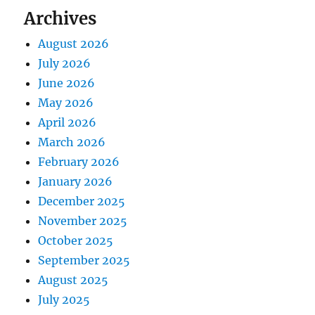
Archives
August 2026
July 2026
June 2026
May 2026
April 2026
March 2026
February 2026
January 2026
December 2025
November 2025
October 2025
September 2025
August 2025
July 2025